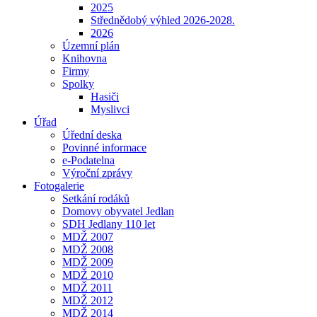
2025
Střednědobý výhled 2026-2028.
2026
Územní plán
Knihovna
Firmy
Spolky
Hasiči
Myslivci
Úřad
Úřední deska
Povinné informace
e-Podatelna
Výroční zprávy
Fotogalerie
Setkání rodáků
Domovy obyvatel Jedlan
SDH Jedlany 110 let
MDŽ 2007
MDŽ 2008
MDŽ 2009
MDŽ 2010
MDŽ 2011
MDŽ 2012
MDŽ 2014