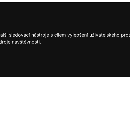
lší sledovací nástroje s cílem vylepšení uživatelského pr
droje návštěvnosti.