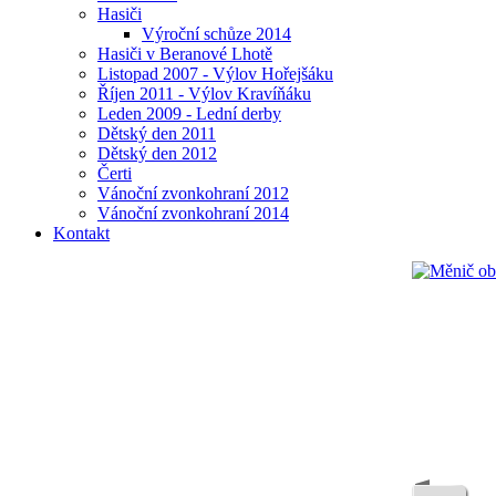
Hasiči
Výroční schůze 2014
Hasiči v Beranové Lhotě
Listopad 2007 - Výlov Hořejšáku
Říjen 2011 - Výlov Kravíňáku
Leden 2009 - Lední derby
Dětský den 2011
Dětský den 2012
Čerti
Vánoční zvonkohraní 2012
Vánoční zvonkohraní 2014
Kontakt