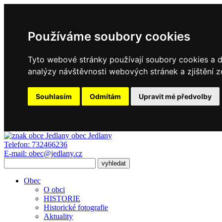
Používáme soubory cookies
Tyto webové stránky používají soubory cookies a da
analýzy návštěvnosti webových stránek a zjištění z
Souhlasím
Odmítám
Upravit mé předvolby
obec
Jedlany
Telefon:
732466236
E-mail:
obec@jedlany.cz
Obec
O obci
HISTORIE
Historické fotografie
Aktuality