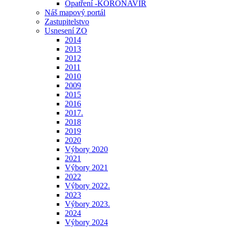
Opatření -KORONAVIR
Náš mapový portál
Zastupitelstvo
Usnesení ZO
2014
2013
2012
2011
2010
2009
2015
2016
2017.
2018
2019
2020
Výbory 2020
2021
Výbory 2021
2022
Výbory 2022.
2023
Výbory 2023.
2024
Výbory 2024