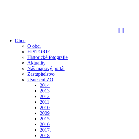
❙❙
Obec
O obci
HISTORIE
Historické fotografie
Aktuality
Náš mapový portál
Zastupitelstvo
Usnesení ZO
2014
2013
2012
2011
2010
2009
2015
2016
2017.
2018