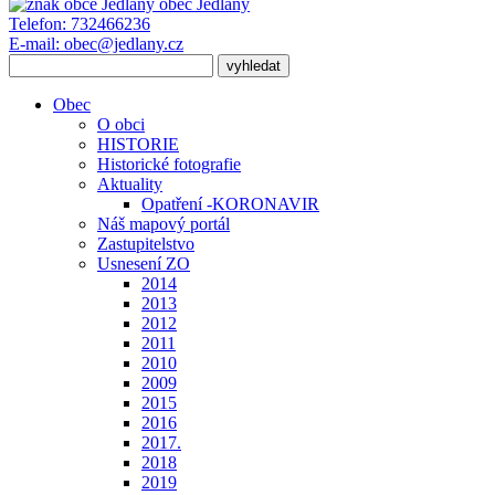
obec
Jedlany
Telefon:
732466236
E-mail:
obec@jedlany.cz
Obec
O obci
HISTORIE
Historické fotografie
Aktuality
Opatření -KORONAVIR
Náš mapový portál
Zastupitelstvo
Usnesení ZO
2014
2013
2012
2011
2010
2009
2015
2016
2017.
2018
2019