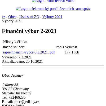
cz
-
Obec
-
Usnesení ZO
-
Výbory 2021
Výbory 2021
Finanční výbor 2-2021
Přílohy k článku
Jméno souboru
Popis
Velikost
zapis-financni-vybor-5.3.2021..pdf
177.1 Kb
Vyvěšeno:
7.3.2021
Aktualizováno:
20.10.2021
Obec Jedlany
Jedlany 38
391 37 Chotoviny
Starosta: Jiří Plecitý
Tel: 732466236
E-mail: obec@jedlany.cz
IDDS: zj7ed44