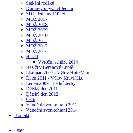
Setkání rodáků
Domovy obyvatel Jedlan
SDH Jedlany 110 let
MDŽ 2007
MDŽ 2008
MDŽ 2009
MDŽ 2010
MDŽ 2011
MDŽ 2012
MDŽ 2014
Hasiči
Výroční schůze 2014
Hasiči v Beranové Lhotě
Listopad 2007 - Výlov Hořejšáku
Říjen 2011 - Výlov Kravíňáku
Leden 2009 - Lední derby
Dětský den 2011
Dětský den 2012
Čerti
Vánoční zvonkohraní 2012
Vánoční zvonkohraní 2014
Kontakt
Obec