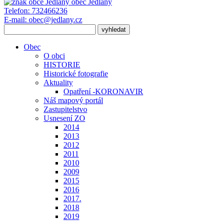
obec
Jedlany
Telefon:
732466236
E-mail:
obec@jedlany.cz
Obec
O obci
HISTORIE
Historické fotografie
Aktuality
Opatření -KORONAVIR
Náš mapový portál
Zastupitelstvo
Usnesení ZO
2014
2013
2012
2011
2010
2009
2015
2016
2017.
2018
2019