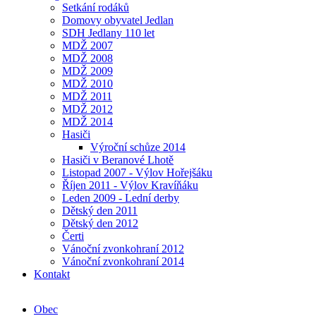
Setkání rodáků
Domovy obyvatel Jedlan
SDH Jedlany 110 let
MDŽ 2007
MDŽ 2008
MDŽ 2009
MDŽ 2010
MDŽ 2011
MDŽ 2012
MDŽ 2014
Hasiči
Výroční schůze 2014
Hasiči v Beranové Lhotě
Listopad 2007 - Výlov Hořejšáku
Říjen 2011 - Výlov Kravíňáku
Leden 2009 - Lední derby
Dětský den 2011
Dětský den 2012
Čerti
Vánoční zvonkohraní 2012
Vánoční zvonkohraní 2014
Kontakt
Obec