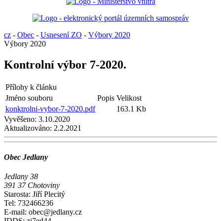
cz
-
Obec
-
Usnesení ZO
-
Výbory 2020
Výbory 2020
Kontrolní výbor 7-2020.
Přílohy k článku
Jméno souboru
Popis
Velikost
konktrolni-vybor-7-2020.pdf
163.1 Kb
Vyvěšeno:
3.10.2020
Aktualizováno:
2.2.2021
Obec Jedlany
Jedlany 38
391 37 Chotoviny
Starosta: Jiří Plecitý
Tel: 732466236
E-mail: obec@jedlany.cz
IDDS: zj7ed44