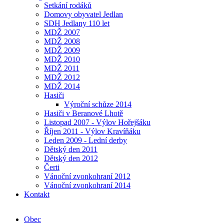
Setkání rodáků
Domovy obyvatel Jedlan
SDH Jedlany 110 let
MDŽ 2007
MDŽ 2008
MDŽ 2009
MDŽ 2010
MDŽ 2011
MDŽ 2012
MDŽ 2014
Hasiči
Výroční schůze 2014
Hasiči v Beranové Lhotě
Listopad 2007 - Výlov Hořejšáku
Říjen 2011 - Výlov Kravíňáku
Leden 2009 - Lední derby
Dětský den 2011
Dětský den 2012
Čerti
Vánoční zvonkohraní 2012
Vánoční zvonkohraní 2014
Kontakt
Obec