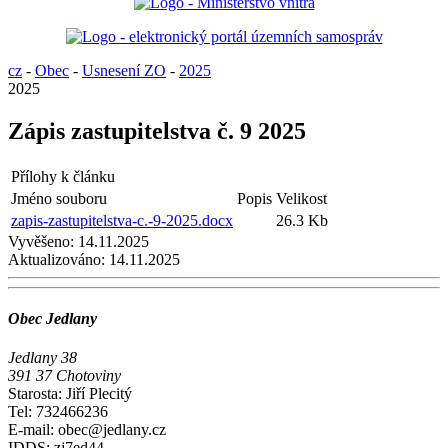
cz
-
Obec
-
Usnesení ZO
-
2025
2025
Zápis zastupitelstva č. 9 2025
Přílohy k článku
Jméno souboru
Popis
Velikost
zapis-zastupitelstva-c.-9-2025.docx
26.3 Kb
Vyvěšeno:
14.11.2025
Aktualizováno:
14.11.2025
Obec Jedlany
Jedlany 38
391 37 Chotoviny
Starosta: Jiří Plecitý
Tel: 732466236
E-mail: obec@jedlany.cz
IDDS: zj7ed44