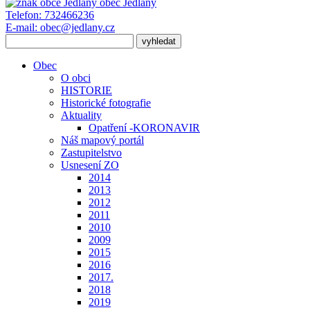
obec
Jedlany
Telefon:
732466236
E-mail:
obec@jedlany.cz
Obec
O obci
HISTORIE
Historické fotografie
Aktuality
Opatření -KORONAVIR
Náš mapový portál
Zastupitelstvo
Usnesení ZO
2014
2013
2012
2011
2010
2009
2015
2016
2017.
2018
2019