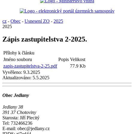
cz
-
Obec
-
Usnesení ZO
-
2025
2025
Zápis zastupitelstva 2-2025.
Přílohy k článku
Jméno souboru
Popis
Velikost
zapis-zastupitelstva-2-25.pdf
77.9 Kb
Vyvěšeno:
9.3.2025
Aktualizováno:
5.5.2025
Obec Jedlany
Jedlany 38
391 37 Chotoviny
Starosta: Jiří Plecitý
Tel: 732466236
E-mail: obec@jedlany.cz
IDDS: zj7ed44