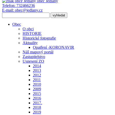
obec
Jedlany
Telefon:
732466236
E-mail:
obec@jedlany.cz
Obec
O obci
HISTORIE
Historické fotografie
Aktuality
Opatření -KORONAVIR
Náš mapový portál
Zastupitelstvo
Usnesení ZO
2014
2013
2012
2011
2010
2009
2015
2016
2017.
2018
2019