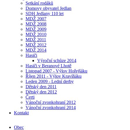
Setkání rodáků
Domovy obyvatel Jedlan
SDH Jedlany 110 let
MDŽ 2007
MDŽ 2008
MDŽ 2009
MDŽ 2010
MDŽ 2011
MDŽ 2012
MDŽ 2014
Hasiči
Výroční schůze 2014
Hasiči v Beranové Lhotě
Listopad 2007 - Výlov Hořejšáku
Říjen 2011 - Výlov Kravíňáku
Leden 2009 - Lední derby
Dětský den 2011
Dětský den 2012
Čerti
Vánoční zvonkohraní 2012
Vánoční zvonkohraní 2014
Kontakt
Obec