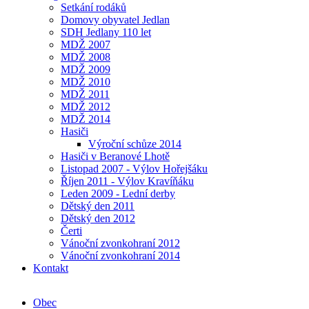
Setkání rodáků
Domovy obyvatel Jedlan
SDH Jedlany 110 let
MDŽ 2007
MDŽ 2008
MDŽ 2009
MDŽ 2010
MDŽ 2011
MDŽ 2012
MDŽ 2014
Hasiči
Výroční schůze 2014
Hasiči v Beranové Lhotě
Listopad 2007 - Výlov Hořejšáku
Říjen 2011 - Výlov Kravíňáku
Leden 2009 - Lední derby
Dětský den 2011
Dětský den 2012
Čerti
Vánoční zvonkohraní 2012
Vánoční zvonkohraní 2014
Kontakt
Obec