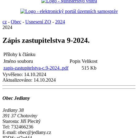
cz
-
Obec
-
Usnesení ZO
-
2024
2024
Zápis zastupitelstva 9-2024.
Přílohy k článku
Jméno souboru
Popis
Velikost
zapis-zastupitelstva-c.9-2024..pdf
515 Kb
Vyvěšeno:
14.10.2024
Aktualizováno:
14.10.2024
Obec Jedlany
Jedlany 38
391 37 Chotoviny
Starosta: Jiří Plecitý
Tel: 732466236
E-mail: obec@jedlany.cz
IDDS: zj7ed44