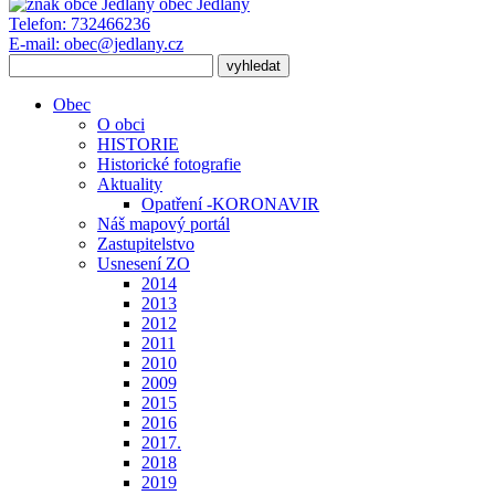
obec
Jedlany
Telefon:
732466236
E-mail:
obec@jedlany.cz
Obec
O obci
HISTORIE
Historické fotografie
Aktuality
Opatření -KORONAVIR
Náš mapový portál
Zastupitelstvo
Usnesení ZO
2014
2013
2012
2011
2010
2009
2015
2016
2017.
2018
2019