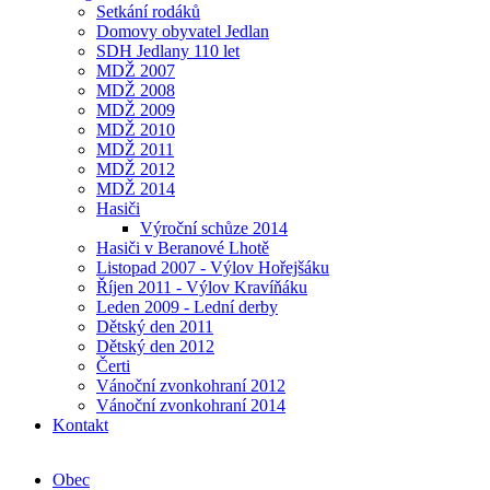
Setkání rodáků
Domovy obyvatel Jedlan
SDH Jedlany 110 let
MDŽ 2007
MDŽ 2008
MDŽ 2009
MDŽ 2010
MDŽ 2011
MDŽ 2012
MDŽ 2014
Hasiči
Výroční schůze 2014
Hasiči v Beranové Lhotě
Listopad 2007 - Výlov Hořejšáku
Říjen 2011 - Výlov Kravíňáku
Leden 2009 - Lední derby
Dětský den 2011
Dětský den 2012
Čerti
Vánoční zvonkohraní 2012
Vánoční zvonkohraní 2014
Kontakt
Obec