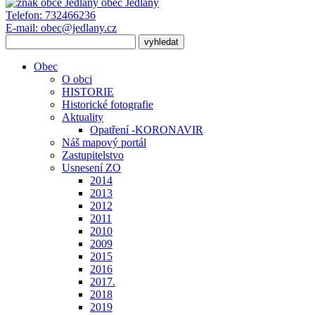
obec
Jedlany
Telefon:
732466236
E-mail:
obec@jedlany.cz
Obec
O obci
HISTORIE
Historické fotografie
Aktuality
Opatření -KORONAVIR
Náš mapový portál
Zastupitelstvo
Usnesení ZO
2014
2013
2012
2011
2010
2009
2015
2016
2017.
2018
2019