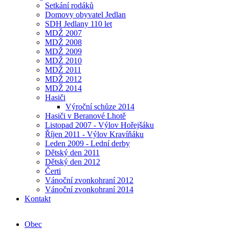
Setkání rodáků
Domovy obyvatel Jedlan
SDH Jedlany 110 let
MDŽ 2007
MDŽ 2008
MDŽ 2009
MDŽ 2010
MDŽ 2011
MDŽ 2012
MDŽ 2014
Hasiči
Výroční schůze 2014
Hasiči v Beranové Lhotě
Listopad 2007 - Výlov Hořejšáku
Říjen 2011 - Výlov Kravíňáku
Leden 2009 - Lední derby
Dětský den 2011
Dětský den 2012
Čerti
Vánoční zvonkohraní 2012
Vánoční zvonkohraní 2014
Kontakt
Obec