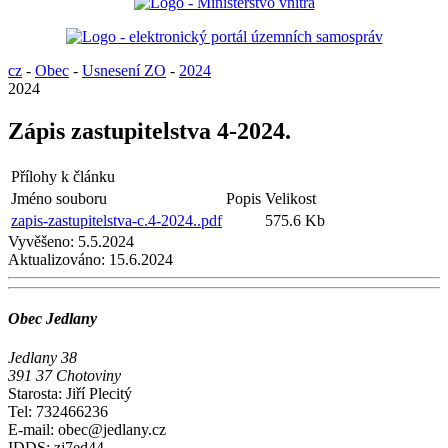
cz
-
Obec
-
Usnesení ZO
-
2024
2024
Zápis zastupitelstva 4-2024.
Přílohy k článku
Jméno souboru
Popis
Velikost
zapis-zastupitelstva-c.4-2024..pdf
575.6 Kb
Vyvěšeno:
5.5.2024
Aktualizováno:
15.6.2024
Obec Jedlany
Jedlany 38
391 37 Chotoviny
Starosta: Jiří Plecitý
Tel: 732466236
E-mail: obec@jedlany.cz
IDDS: zj7ed44