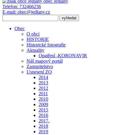
obec
Jedlany
Telefon:
732466236
E-mail:
obec@jedlany.cz
Obec
O obci
HISTORIE
Historické fotografie
Aktuality
Opatření -KORONAVIR
Náš mapový portál
Zastupitelstvo
Usnesení ZO
2014
2013
2012
2011
2010
2009
2015
2016
2017.
2018
2019