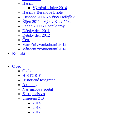
Hasiči
Výroční schůze 2014
Hasiči v Beranové Lhotě
Listopad 2007 - Výlov Hořejšáku
Říjen 2011 - Výlov Kravíňáku
Leden 2009 - Lední derby
Dětský den 2011
Dětský den 2012
Čerti
Vánoční zvonkohraní 2012
Vánoční zvonkohraní 2014
Kontakt
Obec
O obci
HISTORIE
Historické fotografie
Aktuality
Náš mapový portál
Zastupitelstvo
Usnesení ZO
2014
2013
2012