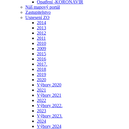
Opatření -KORONAVIR
Náš mapový portál
Zastupitelstvo
Usnesení ZO
2014
2013
2012
2011
2010
2009
2015
2016
2017.
2018
2019
2020
Výbory 2020
2021
Výbory 2021
2022
Výbory 2022.
2023
Výbory 2023.
2024
Výbory 2024