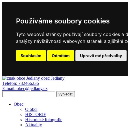
Používáme soubory cookies
Tyto webové stránky používají soubory cookies a da
analýzy návštěvnosti webových stránek a zjištění z
Souhlasím
Odmítám
Upravit mé předvolby
obec
Jedlany
Telefon:
732466236
E-mail:
obec@jedlany.cz
Obec
O obci
HISTORIE
Historické fotografie
Aktuality