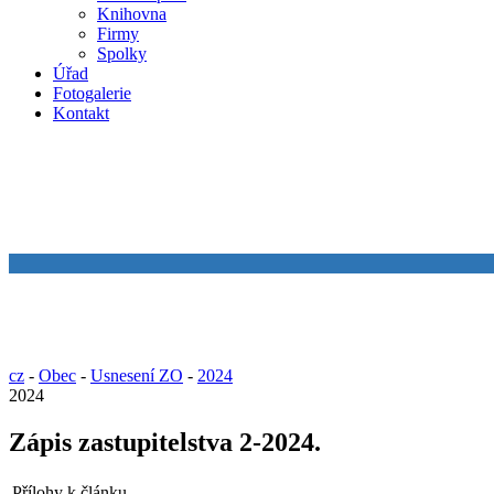
Knihovna
Firmy
Spolky
Úřad
Fotogalerie
Kontakt
cz
-
Obec
-
Usnesení ZO
-
2024
2024
Zápis zastupitelstva 2-2024.
Přílohy k článku