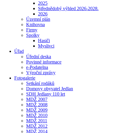
2025
Střednědobý výhled 2026-2028.
2026
Územní plán
Knihovna
Firmy
Spolky
Hasiči
Myslivci
Úřad
Úřední deska
Povinné informace
e-Podatelna
Výroční zprávy
Fotogalerie
Setkání rodáků
Domovy obyvatel Jedlan
SDH Jedlany 110 let
MDŽ 2007
MDŽ 2008
MDŽ 2009
MDŽ 2010
MDŽ 2011
MDŽ 2012
MDŽ 2014