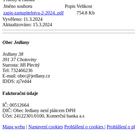
Jméno souboru
Popis
Velikost
zapis-zastupitelstva-2-2024..pdf
754.8 Kb
Vyvěšeno:
11.3.2024
Aktualizováno:
15.3.2024
Obec Jedlany
Jedlany 38
391 37 Chotoviny
Starosta: Jiří Plecitý
Tel: 732466236
E-mail: obec@jedlany.cz
IDDS: zj7ed44
Fakturační údaje
IČ: 00512664
DIČ: Obec Jedlany není plátcem DPH
Účet: 24122301/0100, Komerční banka a.s
Mapa webu
|
Nastavení cookies
Prohlášení o cookies
|
Prohlášení o př