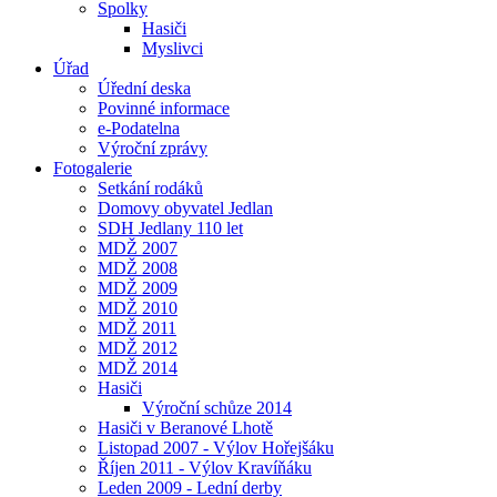
Spolky
Hasiči
Myslivci
Úřad
Úřední deska
Povinné informace
e-Podatelna
Výroční zprávy
Fotogalerie
Setkání rodáků
Domovy obyvatel Jedlan
SDH Jedlany 110 let
MDŽ 2007
MDŽ 2008
MDŽ 2009
MDŽ 2010
MDŽ 2011
MDŽ 2012
MDŽ 2014
Hasiči
Výroční schůze 2014
Hasiči v Beranové Lhotě
Listopad 2007 - Výlov Hořejšáku
Říjen 2011 - Výlov Kravíňáku
Leden 2009 - Lední derby