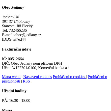
Obec Jedlany
Jedlany 38
391 37 Chotoviny
Starosta: Jiří Plecitý
Tel: 732466236
E-mail: obec@jedlany.cz
IDDS: zj7ed44
Fakturační údaje
IČ: 00512664
DIČ: Obec Jedlany není plátcem DPH
Účet: 24122301/0100, Komerční banka a.s
Mapa webu
|
Nastavení cookies
Prohlášení o cookies
|
Prohlášení o
přístupnosti
|
RSS
Úřední hodiny
PÁ:
16:30 - 18:00
Mapa