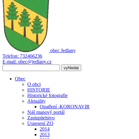
obec
Jedlany
Telefon:
732466236
E-mail:
obec@jedlany.cz
Obec
O obci
HISTORIE
Historické fotografie
Aktuality
Opatření -KORONAVIR
Náš mapový portál
Zastupitelstvo
Usnesení ZO
2014
2013