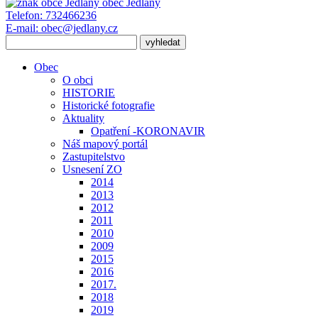
obec
Jedlany
Telefon:
732466236
E-mail:
obec@jedlany.cz
Obec
O obci
HISTORIE
Historické fotografie
Aktuality
Opatření -KORONAVIR
Náš mapový portál
Zastupitelstvo
Usnesení ZO
2014
2013
2012
2011
2010
2009
2015
2016
2017.
2018
2019