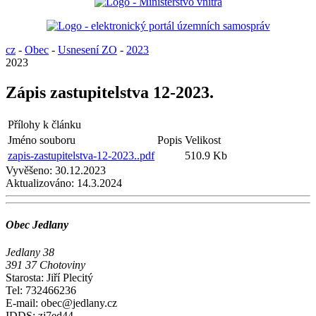
cz
-
Obec
-
Usnesení ZO
-
2023
2023
Zápis zastupitelstva 12-2023.
Přílohy k článku
Jméno souboru
Popis
Velikost
zapis-zastupitelstva-12-2023..pdf
510.9 Kb
Vyvěšeno:
30.12.2023
Aktualizováno:
14.3.2024
Obec Jedlany
Jedlany 38
391 37 Chotoviny
Starosta: Jiří Plecitý
Tel: 732466236
E-mail: obec@jedlany.cz
IDDS: zj7ed44