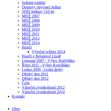
Setkání rodáků
Domovy obyvatel Jedlan
SDH Jedlany 110 let
MDŽ 2007
MDŽ 2008
MDŽ 2009
MDŽ 2010
MDŽ 2011
MDŽ 2012
MDŽ 2014
Hasiči
Výroční schůze 2014
Hasiči v Beranové Lhotě
Listopad 2007 - Výlov Hořejšáku
Říjen 2011 - Výlov Kravíňáku
Leden 2009 - Lední derby
Dětský den 2011
Dětský den 2012
Čerti
Vánoční zvonkohraní 2012
Vánoční zvonkohraní 2014
Kontakt
Obec