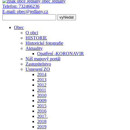
obec
Jedlany
Telefon:
732466236
E-mail:
obec@jedlany.cz
Obec
O obci
HISTORIE
Historické fotografie
Aktuality
Opatření -KORONAVIR
Náš mapový portál
Zastupitelstvo
Usnesení ZO
2014
2013
2012
2011
2010
2009
2015
2016
2017.
2018
2019