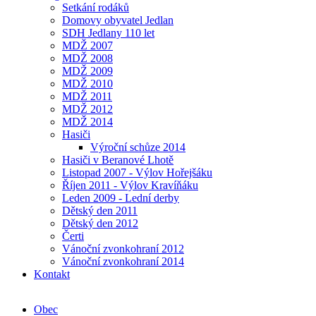
Setkání rodáků
Domovy obyvatel Jedlan
SDH Jedlany 110 let
MDŽ 2007
MDŽ 2008
MDŽ 2009
MDŽ 2010
MDŽ 2011
MDŽ 2012
MDŽ 2014
Hasiči
Výroční schůze 2014
Hasiči v Beranové Lhotě
Listopad 2007 - Výlov Hořejšáku
Říjen 2011 - Výlov Kravíňáku
Leden 2009 - Lední derby
Dětský den 2011
Dětský den 2012
Čerti
Vánoční zvonkohraní 2012
Vánoční zvonkohraní 2014
Kontakt
Obec