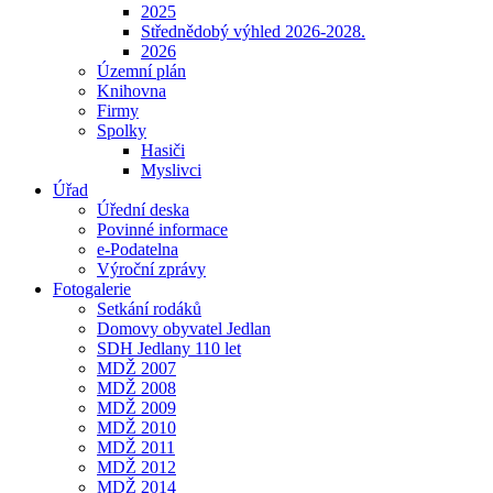
2025
Střednědobý výhled 2026-2028.
2026
Územní plán
Knihovna
Firmy
Spolky
Hasiči
Myslivci
Úřad
Úřední deska
Povinné informace
e-Podatelna
Výroční zprávy
Fotogalerie
Setkání rodáků
Domovy obyvatel Jedlan
SDH Jedlany 110 let
MDŽ 2007
MDŽ 2008
MDŽ 2009
MDŽ 2010
MDŽ 2011
MDŽ 2012
MDŽ 2014