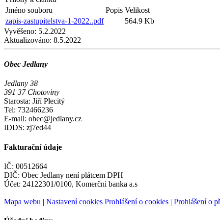
Jméno souboru
Popis
Velikost
zapis-zastupitelstva-1-2022..pdf
564.9 Kb
Vyvěšeno:
5.2.2022
Aktualizováno:
8.5.2022
Obec Jedlany
Jedlany 38
391 37 Chotoviny
Starosta: Jiří Plecitý
Tel: 732466236
E-mail: obec@jedlany.cz
IDDS: zj7ed44
Fakturační údaje
IČ: 00512664
DIČ: Obec Jedlany není plátcem DPH
Účet: 24122301/0100, Komerční banka a.s
Mapa webu
|
Nastavení cookies
Prohlášení o cookies
|
Prohlášení o př