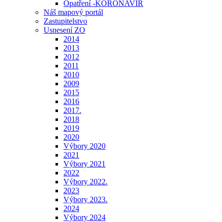
Opatření -KORONAVIR
Náš mapový portál
Zastupitelstvo
Usnesení ZO
2014
2013
2012
2011
2010
2009
2015
2016
2017.
2018
2019
2020
Výbory 2020
2021
Výbory 2021
2022
Výbory 2022.
2023
Výbory 2023.
2024
Výbory 2024