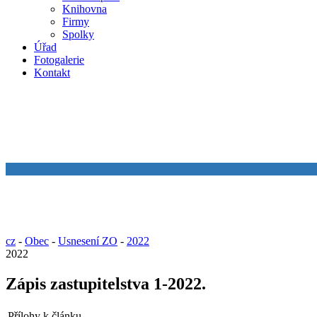
Knihovna
Firmy
Spolky
Úřad
Fotogalerie
Kontakt
cz
-
Obec
-
Usnesení ZO
-
2022
2022
Zápis zastupitelstva 1-2022.
Přílohy k článku