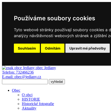
Používáme soubory cookies
Tyto webové stránky používají soubory cookies a da
analýzy návštěvnosti webových stránek a zjištění z
Souhlasím
Odmítám
Upravit mé předvolby
obec
Jedlany
Telefon:
732466236
E-mail:
obec@jedlany.cz
Obec
O obci
HISTORIE
Historické fotografie
Aktuality