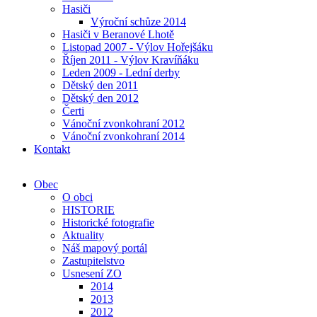
Hasiči
Výroční schůze 2014
Hasiči v Beranové Lhotě
Listopad 2007 - Výlov Hořejšáku
Říjen 2011 - Výlov Kravíňáku
Leden 2009 - Lední derby
Dětský den 2011
Dětský den 2012
Čerti
Vánoční zvonkohraní 2012
Vánoční zvonkohraní 2014
Kontakt
Obec
O obci
HISTORIE
Historické fotografie
Aktuality
Náš mapový portál
Zastupitelstvo
Usnesení ZO
2014
2013
2012