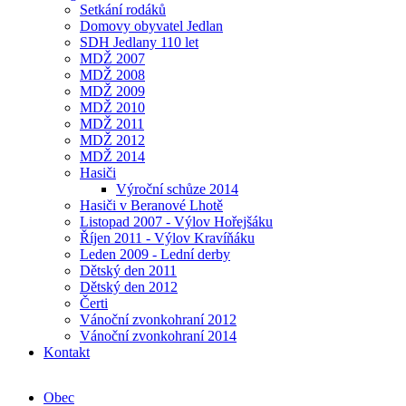
Setkání rodáků
Domovy obyvatel Jedlan
SDH Jedlany 110 let
MDŽ 2007
MDŽ 2008
MDŽ 2009
MDŽ 2010
MDŽ 2011
MDŽ 2012
MDŽ 2014
Hasiči
Výroční schůze 2014
Hasiči v Beranové Lhotě
Listopad 2007 - Výlov Hořejšáku
Říjen 2011 - Výlov Kravíňáku
Leden 2009 - Lední derby
Dětský den 2011
Dětský den 2012
Čerti
Vánoční zvonkohraní 2012
Vánoční zvonkohraní 2014
Kontakt
Obec