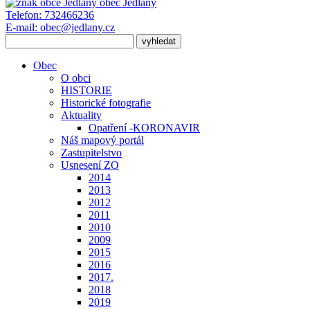
obec
Jedlany
Telefon:
732466236
E-mail:
obec@jedlany.cz
Obec
O obci
HISTORIE
Historické fotografie
Aktuality
Opatření -KORONAVIR
Náš mapový portál
Zastupitelstvo
Usnesení ZO
2014
2013
2012
2011
2010
2009
2015
2016
2017.
2018
2019