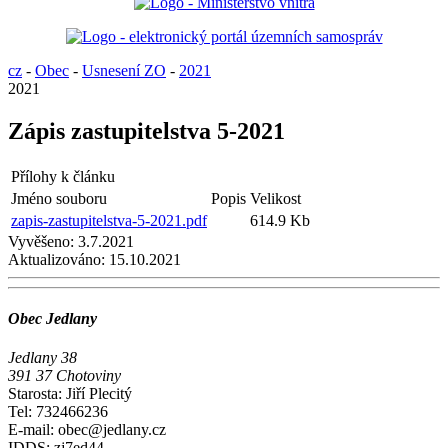
cz
-
Obec
-
Usnesení ZO
-
2021
2021
Zápis zastupitelstva 5-2021
Přílohy k článku
Jméno souboru
Popis
Velikost
zapis-zastupitelstva-5-2021.pdf
614.9 Kb
Vyvěšeno:
3.7.2021
Aktualizováno:
15.10.2021
Obec Jedlany
Jedlany 38
391 37 Chotoviny
Starosta: Jiří Plecitý
Tel: 732466236
E-mail: obec@jedlany.cz
IDDS: zj7ed44