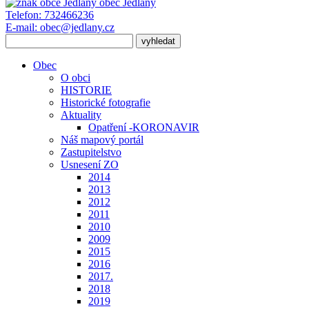
obec
Jedlany
Telefon:
732466236
E-mail:
obec@jedlany.cz
Obec
O obci
HISTORIE
Historické fotografie
Aktuality
Opatření -KORONAVIR
Náš mapový portál
Zastupitelstvo
Usnesení ZO
2014
2013
2012
2011
2010
2009
2015
2016
2017.
2018
2019