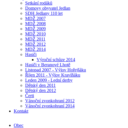
Setkání rodáků
Domovy obyvatel Jedlan
SDH Jedlany 110 let
MDŽ 2007
MDŽ 2008
MDŽ 2009
MDŽ 2010
MDŽ 2011
MDŽ 2012
MDŽ 2014
Hasiči
Výroční schůze 2014
Hasiči v Beranové Lhotě
Listopad 2007 - Výlov Hořejšáku
Říjen 2011 - Výlov Kravíňáku
Leden 2009 - Lední derby
Dětský den 2011
Dětský den 2012
Čerti
Vánoční zvonkohraní 2012
Vánoční zvonkohraní 2014
Kontakt
Obec