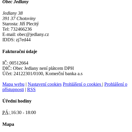
Obec Jedlany
Jedlany 38
391 37 Chotoviny
Starosta: Jiří Plecitý
Tel: 732466236
E-mail: obec@jedlany.cz
IDDS: zj7ed44
Fakturační údaje
IČ: 00512664
DIČ: Obec Jedlany není plátcem DPH
Účet: 24122301/0100, Komerční banka a.s
Mapa webu
|
Nastavení cookies
Prohlášení o cookies
|
Prohlášení o
přístupnosti
|
RSS
Úřední hodiny
PÁ:
16:30 - 18:00
Mapa