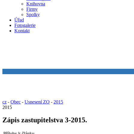
Knihovna
Firmy
Spolky
Úřad
Fotogalerie
Kontakt
cz
-
Obec
-
Usnesení ZO
-
2015
2015
Zápis zastupitelstva 3-2015.
Přílohy k článku