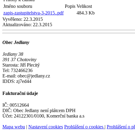
Jméno souboru
Popis
Velikost
zapis-zastupitelstva-3-2015..pdf
484.3 Kb
Vyvěšeno:
22.3.2015
Aktualizováno:
22.3.2015
Obec Jedlany
Jedlany 38
391 37 Chotoviny
Starosta: Jiří Plecitý
Tel: 732466236
E-mail: obec@jedlany.cz
IDDS: zj7ed44
Fakturační údaje
IČ: 00512664
DIČ: Obec Jedlany není plátcem DPH
Účet: 24122301/0100, Komerční banka a.s
Mapa webu
|
Nastavení cookies
Prohlášení o cookies
|
Prohlášení o př