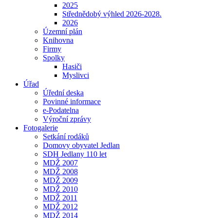
2025
Střednědobý výhled 2026-2028.
2026
Územní plán
Knihovna
Firmy
Spolky
Hasiči
Myslivci
Úřad
Úřední deska
Povinné informace
e-Podatelna
Výroční zprávy
Fotogalerie
Setkání rodáků
Domovy obyvatel Jedlan
SDH Jedlany 110 let
MDŽ 2007
MDŽ 2008
MDŽ 2009
MDŽ 2010
MDŽ 2011
MDŽ 2012
MDŽ 2014