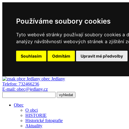
Používáme soubory cookies
Tyto webové stránky používají soubory cookies a da
analýzy návštěvnosti webových stránek a zjištění z
Souhlasím
Odmítám
Upravit mé předvolby
obec
Jedlany
Telefon:
732466236
E-mail:
obec@jedlany.cz
Obec
O obci
HISTORIE
Historické fotografie
Aktuality