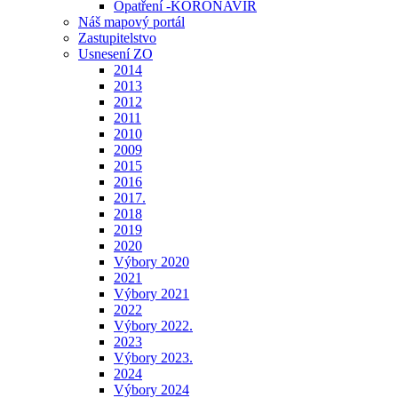
Opatření -KORONAVIR
Náš mapový portál
Zastupitelstvo
Usnesení ZO
2014
2013
2012
2011
2010
2009
2015
2016
2017.
2018
2019
2020
Výbory 2020
2021
Výbory 2021
2022
Výbory 2022.
2023
Výbory 2023.
2024
Výbory 2024