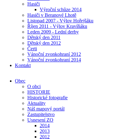
Hasiči
Výroční schůze 2014
Hasiči v Beranové Lhotě
Listopad 2007 - Výlov Hořejšáku
Říjen 2011 - Výlov Kravíňáku
Leden 2009 - Lední derby
Dětský den 2011
Dětský den 2012
Čerti
Vánoční zvonkohraní 2012
Vánoční zvonkohraní 2014
Kontakt
Obec
O obci
HISTORIE
Historické fotografie
Aktuality
Náš mapový portál
Zastupitelstvo
Usnesení ZO
2014
2013
2012