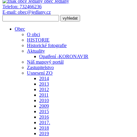
obec
Jedlany
Telefon:
732466236
E-mail:
obec@jedlany.cz
Obec
O obci
HISTORIE
Historické fotografie
Aktuality
Opatření -KORONAVIR
Náš mapový portál
Zastupitelstvo
Usnesení ZO
2014
2013
2012
2011
2010
2009
2015
2016
2017.
2018
2019