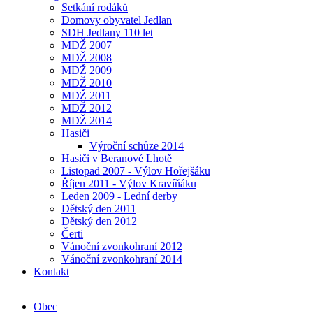
Setkání rodáků
Domovy obyvatel Jedlan
SDH Jedlany 110 let
MDŽ 2007
MDŽ 2008
MDŽ 2009
MDŽ 2010
MDŽ 2011
MDŽ 2012
MDŽ 2014
Hasiči
Výroční schůze 2014
Hasiči v Beranové Lhotě
Listopad 2007 - Výlov Hořejšáku
Říjen 2011 - Výlov Kravíňáku
Leden 2009 - Lední derby
Dětský den 2011
Dětský den 2012
Čerti
Vánoční zvonkohraní 2012
Vánoční zvonkohraní 2014
Kontakt
Obec