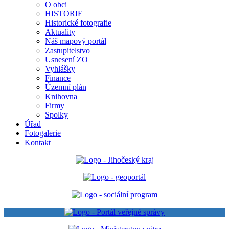
O obci
HISTORIE
Historické fotografie
Aktuality
Náš mapový portál
Zastupitelstvo
Usnesení ZO
Vyhlášky
Finance
Územní plán
Knihovna
Firmy
Spolky
Úřad
Fotogalerie
Kontakt