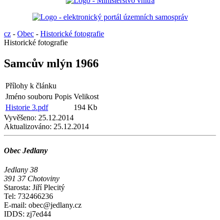
cz
-
Obec
-
Historické fotografie
Historické fotografie
Samcův mlýn 1966
Přílohy k článku
Jméno souboru
Popis
Velikost
Historie 3.pdf
194 Kb
Vyvěšeno:
25.12.2014
Aktualizováno:
25.12.2014
Obec Jedlany
Jedlany 38
391 37 Chotoviny
Starosta: Jiří Plecitý
Tel: 732466236
E-mail: obec@jedlany.cz
IDDS: zj7ed44