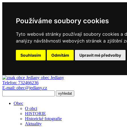
Používáme soubory cookies
Tyto webové stránky používají soubory cookies a da
analýzy návštěvnosti webových stránek a zjištění z
Souhlasím
Odmítám
Upravit mé předvolby
obec
Jedlany
Telefon:
732466236
E-mail:
obec@jedlany.cz
Obec
O obci
HISTORIE
Historické fotografie
Aktuality