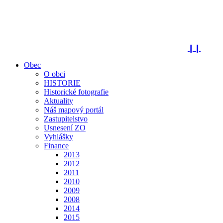
❙❙
Obec
O obci
HISTORIE
Historické fotografie
Aktuality
Náš mapový portál
Zastupitelstvo
Usnesení ZO
Vyhlášky
Finance
2013
2012
2011
2010
2009
2008
2014
2015