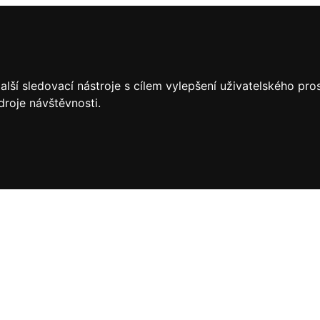
lší sledovací nástroje s cílem vylepšení uživatelského pr
droje návštěvnosti.