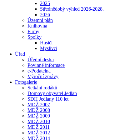
2025
Střednědobý výhled 2026-2028.
2026
Územní plán
Knihovna
Firmy
Spolky
Hasiči
Myslivci
Úřad
Úřední deska
Povinné informace
e-Podatelna
Výroční zprávy
Fotogalerie
Setkání rodáků
Domovy obyvatel Jedlan
SDH Jedlany 110 let
MDŽ 2007
MDŽ 2008
MDŽ 2009
MDŽ 2010
MDŽ 2011
MDŽ 2012
MDŽ 2014