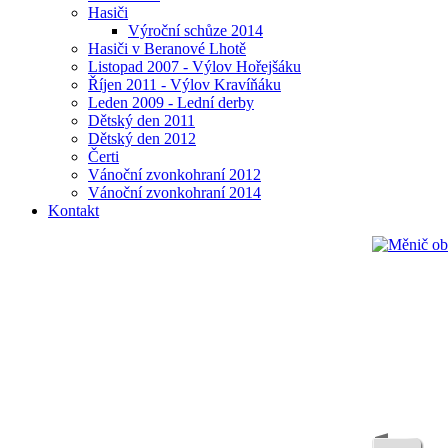
Hasiči
Výroční schůze 2014
Hasiči v Beranové Lhotě
Listopad 2007 - Výlov Hořejšáku
Říjen 2011 - Výlov Kravíňáku
Leden 2009 - Lední derby
Dětský den 2011
Dětský den 2012
Čerti
Vánoční zvonkohraní 2012
Vánoční zvonkohraní 2014
Kontakt