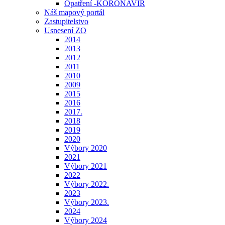
Opatření -KORONAVIR
Náš mapový portál
Zastupitelstvo
Usnesení ZO
2014
2013
2012
2011
2010
2009
2015
2016
2017.
2018
2019
2020
Výbory 2020
2021
Výbory 2021
2022
Výbory 2022.
2023
Výbory 2023.
2024
Výbory 2024