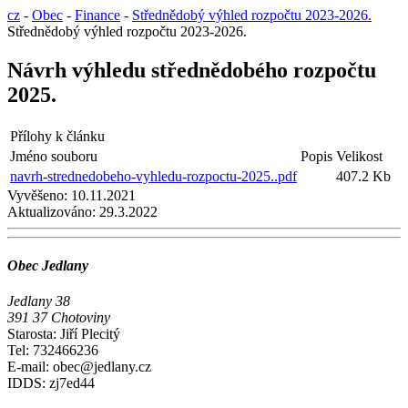
cz
-
Obec
-
Finance
-
Střednědobý výhled rozpočtu 2023-2026.
Střednědobý výhled rozpočtu 2023-2026.
Návrh výhledu střednědobého rozpočtu
2025.
Přílohy k článku
Jméno souboru
Popis
Velikost
navrh-strednedobeho-vyhledu-rozpoctu-2025..pdf
407.2 Kb
Vyvěšeno:
10.11.2021
Aktualizováno:
29.3.2022
Obec Jedlany
Jedlany 38
391 37 Chotoviny
Starosta: Jiří Plecitý
Tel: 732466236
E-mail: obec@jedlany.cz
IDDS: zj7ed44