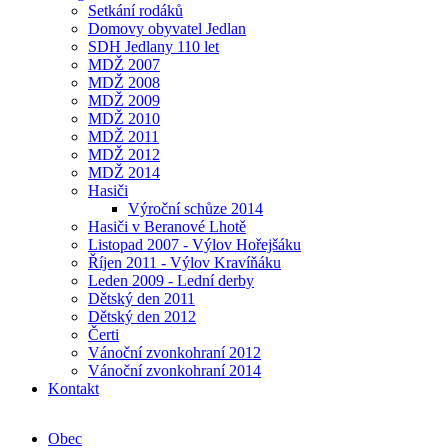
Setkání rodáků
Domovy obyvatel Jedlan
SDH Jedlany 110 let
MDŽ 2007
MDŽ 2008
MDŽ 2009
MDŽ 2010
MDŽ 2011
MDŽ 2012
MDŽ 2014
Hasiči
Výroční schůze 2014
Hasiči v Beranové Lhotě
Listopad 2007 - Výlov Hořejšáku
Říjen 2011 - Výlov Kravíňáku
Leden 2009 - Lední derby
Dětský den 2011
Dětský den 2012
Čerti
Vánoční zvonkohraní 2012
Vánoční zvonkohraní 2014
Kontakt
Obec