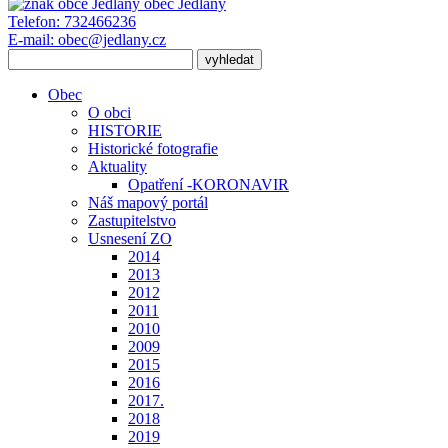
obec
Jedlany
Telefon:
732466236
E-mail:
obec@jedlany.cz
Obec
O obci
HISTORIE
Historické fotografie
Aktuality
Opatření -KORONAVIR
Náš mapový portál
Zastupitelstvo
Usnesení ZO
2014
2013
2012
2011
2010
2009
2015
2016
2017.
2018
2019