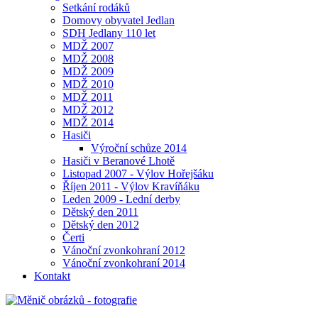
Setkání rodáků
Domovy obyvatel Jedlan
SDH Jedlany 110 let
MDŽ 2007
MDŽ 2008
MDŽ 2009
MDŽ 2010
MDŽ 2011
MDŽ 2012
MDŽ 2014
Hasiči
Výroční schůze 2014
Hasiči v Beranové Lhotě
Listopad 2007 - Výlov Hořejšáku
Říjen 2011 - Výlov Kravíňáku
Leden 2009 - Lední derby
Dětský den 2011
Dětský den 2012
Čerti
Vánoční zvonkohraní 2012
Vánoční zvonkohraní 2014
Kontakt