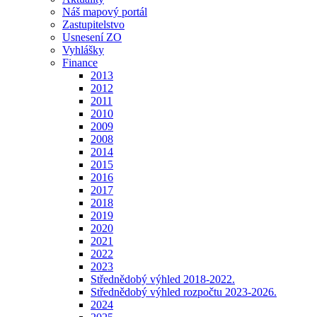
Náš mapový portál
Zastupitelstvo
Usnesení ZO
Vyhlášky
Finance
2013
2012
2011
2010
2009
2008
2014
2015
2016
2017
2018
2019
2020
2021
2022
2023
Střednědobý výhled 2018-2022.
Střednědobý výhled rozpočtu 2023-2026.
2024