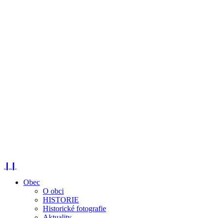
❙❙
Obec
O obci
HISTORIE
Historické fotografie
Aktuality