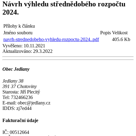
Návrh výhledu střednědobého rozpočtu
2024.
Přílohy k článku
Jméno souboru
Popis
Velikost
navrh-strednedobeho-vyhledu-rozpoctu-2024..pdf
405.6 Kb
Vyvěšeno:
10.11.2021
Aktualizováno:
29.3.2022
Obec Jedlany
Jedlany 38
391 37 Chotoviny
Starosta: Jiří Plecitý
Tel: 732466236
E-mail: obec@jedlany.cz
IDDS: zj7ed44
Fakturační údaje
IČ: 00512664