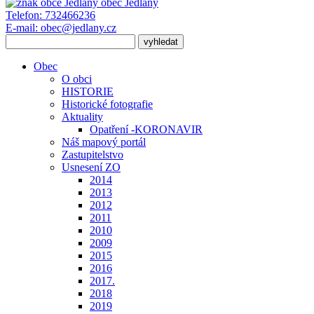
obec
Jedlany
Telefon:
732466236
E-mail:
obec@jedlany.cz
Obec
O obci
HISTORIE
Historické fotografie
Aktuality
Opatření -KORONAVIR
Náš mapový portál
Zastupitelstvo
Usnesení ZO
2014
2013
2012
2011
2010
2009
2015
2016
2017.
2018
2019