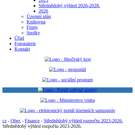
2025
Střednědobý výhled 2026-2028.
2026
Územní plán
Knihovna
Firmy
Spolky
Úřad
Fotogalerie
Kontakt
cz
-
Obec
-
Finance
-
Střednědobý výhled rozpočtu 2023-2026.
Střednědobý výhled rozpočtu 2023-2026.