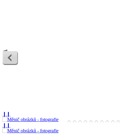
❙❙
❙❙