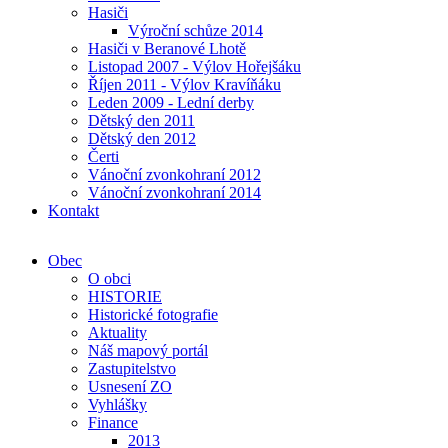
Hasiči
Výroční schůze 2014
Hasiči v Beranové Lhotě
Listopad 2007 - Výlov Hořejšáku
Říjen 2011 - Výlov Kravíňáku
Leden 2009 - Lední derby
Dětský den 2011
Dětský den 2012
Čerti
Vánoční zvonkohraní 2012
Vánoční zvonkohraní 2014
Kontakt
Obec
O obci
HISTORIE
Historické fotografie
Aktuality
Náš mapový portál
Zastupitelstvo
Usnesení ZO
Vyhlášky
Finance
2013