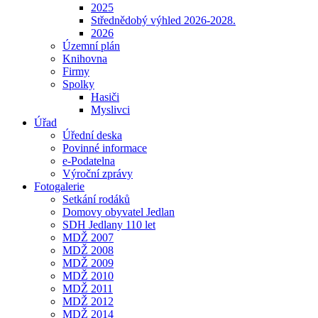
2025
Střednědobý výhled 2026-2028.
2026
Územní plán
Knihovna
Firmy
Spolky
Hasiči
Myslivci
Úřad
Úřední deska
Povinné informace
e-Podatelna
Výroční zprávy
Fotogalerie
Setkání rodáků
Domovy obyvatel Jedlan
SDH Jedlany 110 let
MDŽ 2007
MDŽ 2008
MDŽ 2009
MDŽ 2010
MDŽ 2011
MDŽ 2012
MDŽ 2014