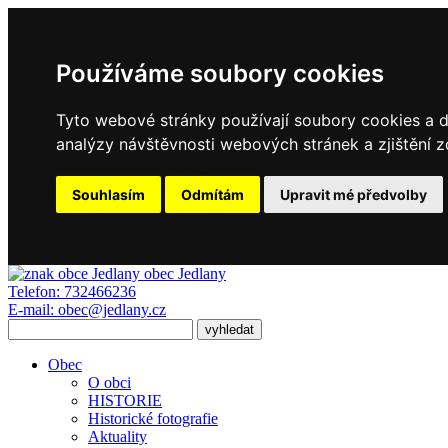
Používáme soubory cookies
Tyto webové stránky používají soubory cookies a da
analýzy návštěvnosti webových stránek a zjištění z
Souhlasím
Odmítám
Upravit mé předvolby
obec
Jedlany
Telefon:
732466236
E-mail:
obec@jedlany.cz
Obec
O obci
HISTORIE
Historické fotografie
Aktuality