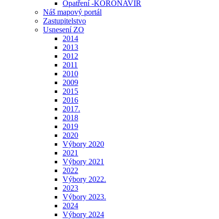
Opatření -KORONAVIR
Náš mapový portál
Zastupitelstvo
Usnesení ZO
2014
2013
2012
2011
2010
2009
2015
2016
2017.
2018
2019
2020
Výbory 2020
2021
Výbory 2021
2022
Výbory 2022.
2023
Výbory 2023.
2024
Výbory 2024