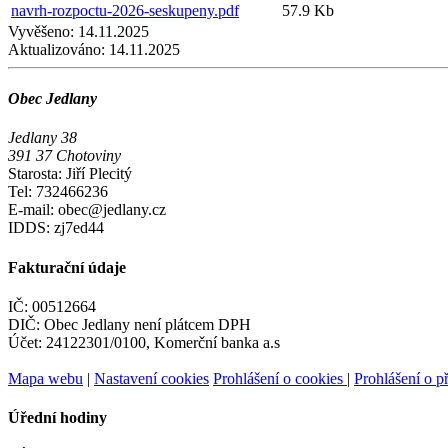
navrh-rozpoctu-2026-seskupeny.pdf
57.9 Kb
Vyvěšeno:
14.11.2025
Aktualizováno:
14.11.2025
Obec Jedlany
Jedlany 38
391 37 Chotoviny
Starosta: Jiří Plecitý
Tel: 732466236
E-mail: obec@jedlany.cz
IDDS: zj7ed44
Fakturační údaje
IČ: 00512664
DIČ: Obec Jedlany není plátcem DPH
Účet: 24122301/0100, Komerční banka a.s
Mapa webu
|
Nastavení cookies
Prohlášení o cookies
|
Prohlášení o př
Úřední hodiny