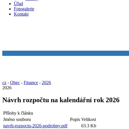
Úřad
Fotogalerie
Kontakt
cz
-
Obec
-
Finance
-
2026
2026
Návrh rozpočtu na kalendářní rok 2026
Přílohy k článku
Jméno souboru
Popis
Velikost
navrh-rozpoctu-2026-podrobny.pdf
63.3 Kb