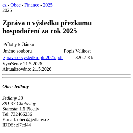
cz
-
Obec
-
Finance
-
2025
2025
Zpráva o výsledku přezkumu
hospodaření za rok 2025
Přílohy k článku
Jméno souboru
Popis
Velikost
zprava-o-vysledku-ph-2025.pdf
326.7 Kb
Vyvěšeno:
21.5.2026
Aktualizováno:
21.5.2026
Obec Jedlany
Jedlany 38
391 37 Chotoviny
Starosta: Jiří Plecitý
Tel: 732466236
E-mail: obec@jedlany.cz
IDDS: zj7ed44