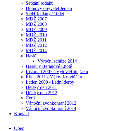
Setkání rodáků
Domovy obyvatel Jedlan
SDH Jedlany 110 let
MDŽ 2007
MDŽ 2008
MDŽ 2009
MDŽ 2010
MDŽ 2011
MDŽ 2012
MDŽ 2014
Hasiči
Výroční schůze 2014
Hasiči v Beranové Lhotě
Listopad 2007 - Výlov Hořejšáku
Říjen 2011 - Výlov Kravíňáku
Leden 2009 - Lední derby
Dětský den 2011
Dětský den 2012
Čerti
Vánoční zvonkohraní 2012
Vánoční zvonkohraní 2014
Kontakt
Obec