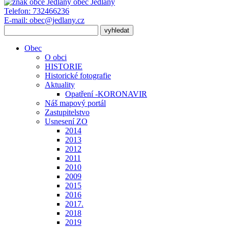
obec
Jedlany
Telefon:
732466236
E-mail:
obec@jedlany.cz
Obec
O obci
HISTORIE
Historické fotografie
Aktuality
Opatření -KORONAVIR
Náš mapový portál
Zastupitelstvo
Usnesení ZO
2014
2013
2012
2011
2010
2009
2015
2016
2017.
2018
2019