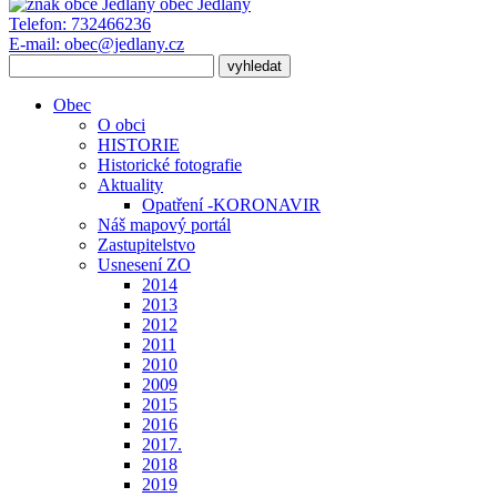
obec
Jedlany
Telefon:
732466236
E-mail:
obec@jedlany.cz
Obec
O obci
HISTORIE
Historické fotografie
Aktuality
Opatření -KORONAVIR
Náš mapový portál
Zastupitelstvo
Usnesení ZO
2014
2013
2012
2011
2010
2009
2015
2016
2017.
2018
2019