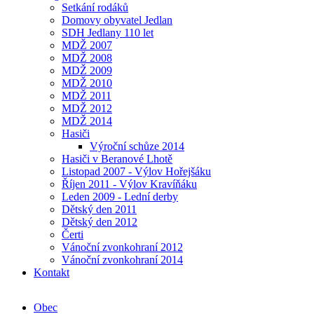
Setkání rodáků
Domovy obyvatel Jedlan
SDH Jedlany 110 let
MDŽ 2007
MDŽ 2008
MDŽ 2009
MDŽ 2010
MDŽ 2011
MDŽ 2012
MDŽ 2014
Hasiči
Výroční schůze 2014
Hasiči v Beranové Lhotě
Listopad 2007 - Výlov Hořejšáku
Říjen 2011 - Výlov Kravíňáku
Leden 2009 - Lední derby
Dětský den 2011
Dětský den 2012
Čerti
Vánoční zvonkohraní 2012
Vánoční zvonkohraní 2014
Kontakt
Obec