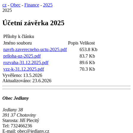
cz
-
Obec
-
Finance
-
2025
2025
Účetní závěrka 2025
Přílohy k článku
Jméno souboru
Popis
Velikost
navrh-zaverecneho-uctu-2025.pdf
653.8 Kb
priloha-uz-2025.pdf
83.7 Kb
rozvaha-31.12.2025.pdf
89.6 Kb
vzz-k-31.12.2025.pdf
70.3 Kb
Vyvěšeno:
13.5.2026
Aktualizováno:
23.6.2026
Obec Jedlany
Jedlany 38
391 37 Chotoviny
Starosta: Jiří Plecitý
Tel: 732466236
E-mail: obec@jedlany.cz