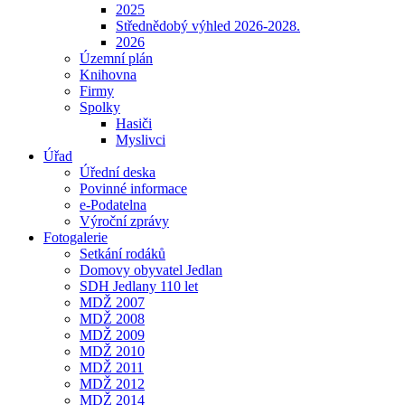
2025
Střednědobý výhled 2026-2028.
2026
Územní plán
Knihovna
Firmy
Spolky
Hasiči
Myslivci
Úřad
Úřední deska
Povinné informace
e-Podatelna
Výroční zprávy
Fotogalerie
Setkání rodáků
Domovy obyvatel Jedlan
SDH Jedlany 110 let
MDŽ 2007
MDŽ 2008
MDŽ 2009
MDŽ 2010
MDŽ 2011
MDŽ 2012
MDŽ 2014