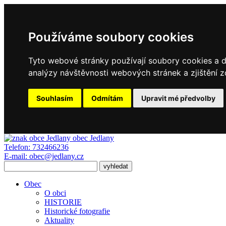
Používáme soubory cookies
Tyto webové stránky používají soubory cookies a da
analýzy návštěvnosti webových stránek a zjištění z
Souhlasím
Odmítám
Upravit mé předvolby
obec
Jedlany
Telefon:
732466236
E-mail:
obec@jedlany.cz
Obec
O obci
HISTORIE
Historické fotografie
Aktuality