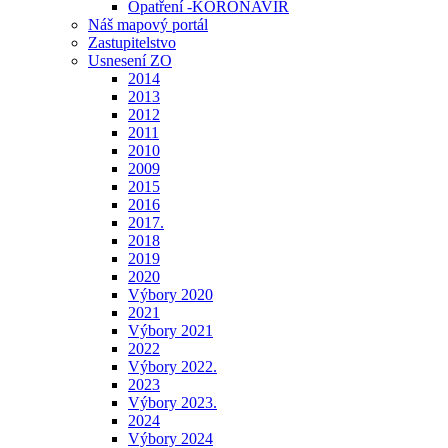
Opatření -KORONAVIR
Náš mapový portál
Zastupitelstvo
Usnesení ZO
2014
2013
2012
2011
2010
2009
2015
2016
2017.
2018
2019
2020
Výbory 2020
2021
Výbory 2021
2022
Výbory 2022.
2023
Výbory 2023.
2024
Výbory 2024