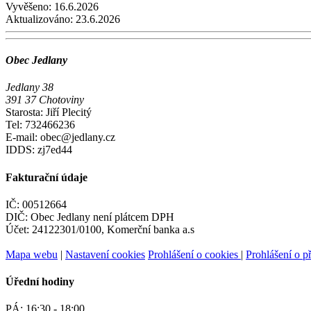
Vyvěšeno:
16.6.2026
Aktualizováno:
23.6.2026
Obec Jedlany
Jedlany 38
391 37 Chotoviny
Starosta: Jiří Plecitý
Tel: 732466236
E-mail: obec@jedlany.cz
IDDS: zj7ed44
Fakturační údaje
IČ: 00512664
DIČ: Obec Jedlany není plátcem DPH
Účet: 24122301/0100, Komerční banka a.s
Mapa webu
|
Nastavení cookies
Prohlášení o cookies
|
Prohlášení o př
Úřední hodiny
PÁ:
16:30 - 18:00