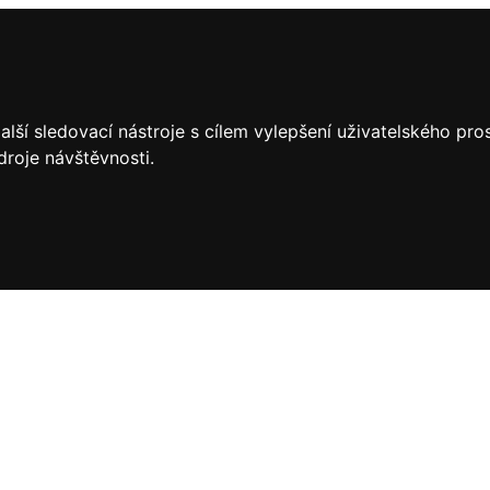
lší sledovací nástroje s cílem vylepšení uživatelského pr
droje návštěvnosti.