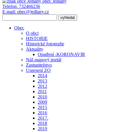
obec
Jedlany
Telefon:
732466236
E-mail:
obec@jedlany.cz
Obec
O obci
HISTORIE
Historické fotografie
Aktuality
Opatření -KORONAVIR
Náš mapový portál
Zastupitelstvo
Usnesení ZO
2014
2013
2012
2011
2010
2009
2015
2016
2017.
2018
2019