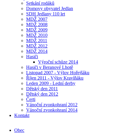
Setkání rodáků
Domovy obyvatel Jedlan
SDH Jedlany 110 let
MDŽ 2007
MDŽ 2008
MDŽ 2009
MDŽ 2010
MDŽ 2011
MDŽ 2012
MDŽ 2014
Hasiči
Výroční schůze 2014
Hasiči v Beranové Lhotě
Listopad 2007 - Výlov Hořejšáku
Říjen 2011 - Výlov Kravíňáku
Leden 2009 - Lední derby
Dětský den 2011
Dětský den 2012
Čerti
Vánoční zvonkohraní 2012
Vánoční zvonkohraní 2014
Kontakt
Obec