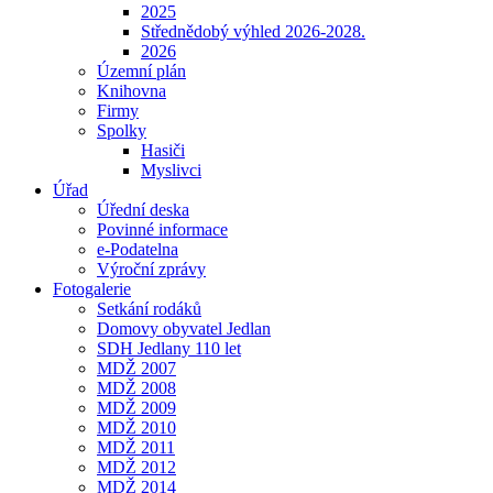
2025
Střednědobý výhled 2026-2028.
2026
Územní plán
Knihovna
Firmy
Spolky
Hasiči
Myslivci
Úřad
Úřední deska
Povinné informace
e-Podatelna
Výroční zprávy
Fotogalerie
Setkání rodáků
Domovy obyvatel Jedlan
SDH Jedlany 110 let
MDŽ 2007
MDŽ 2008
MDŽ 2009
MDŽ 2010
MDŽ 2011
MDŽ 2012
MDŽ 2014