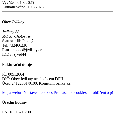
Vyvěšeno:
1.8.2025
Aktualizováno:
19.8.2025
Obec Jedlany
Jedlany 38
391 37 Chotoviny
Starosta: Jiří Plecitý
Tel: 732466236
E-mail: obec@jedlany.cz
IDDS: zj7ed44
Fakturační údaje
IČ: 00512664
DIČ: Obec Jedlany není plátcem DPH
Účet: 24122301/0100, Komerční banka a.s
Mapa webu
|
Nastavení cookies
Prohlášení o cookies
|
Prohlášení o př
Úřední hodiny
PÁ:
16:30 - 18:00