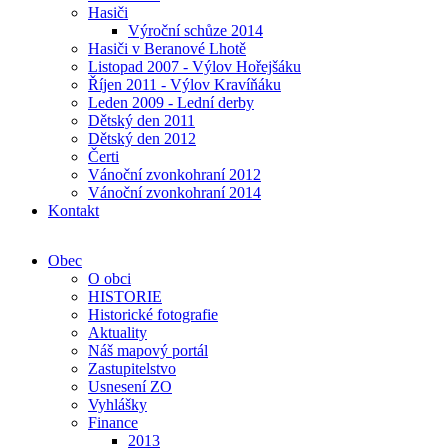
Hasiči
Výroční schůze 2014
Hasiči v Beranové Lhotě
Listopad 2007 - Výlov Hořejšáku
Říjen 2011 - Výlov Kravíňáku
Leden 2009 - Lední derby
Dětský den 2011
Dětský den 2012
Čerti
Vánoční zvonkohraní 2012
Vánoční zvonkohraní 2014
Kontakt
Obec
O obci
HISTORIE
Historické fotografie
Aktuality
Náš mapový portál
Zastupitelstvo
Usnesení ZO
Vyhlášky
Finance
2013