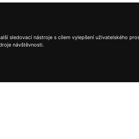
lší sledovací nástroje s cílem vylepšení uživatelského pr
droje návštěvnosti.