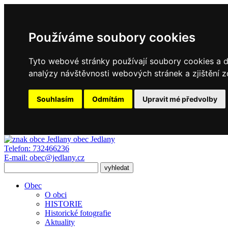
Používáme soubory cookies
Tyto webové stránky používají soubory cookies a da
analýzy návštěvnosti webových stránek a zjištění z
Souhlasím
Odmítám
Upravit mé předvolby
obec
Jedlany
Telefon:
732466236
E-mail:
obec@jedlany.cz
Obec
O obci
HISTORIE
Historické fotografie
Aktuality