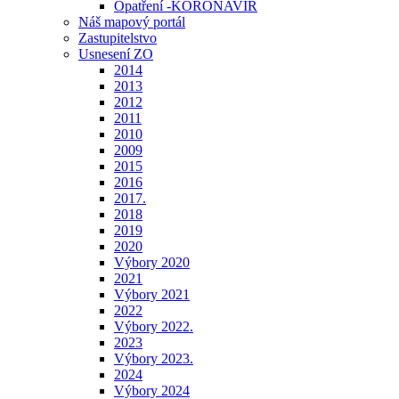
Opatření -KORONAVIR
Náš mapový portál
Zastupitelstvo
Usnesení ZO
2014
2013
2012
2011
2010
2009
2015
2016
2017.
2018
2019
2020
Výbory 2020
2021
Výbory 2021
2022
Výbory 2022.
2023
Výbory 2023.
2024
Výbory 2024