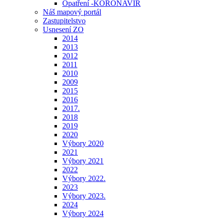
Opatření -KORONAVIR
Náš mapový portál
Zastupitelstvo
Usnesení ZO
2014
2013
2012
2011
2010
2009
2015
2016
2017.
2018
2019
2020
Výbory 2020
2021
Výbory 2021
2022
Výbory 2022.
2023
Výbory 2023.
2024
Výbory 2024