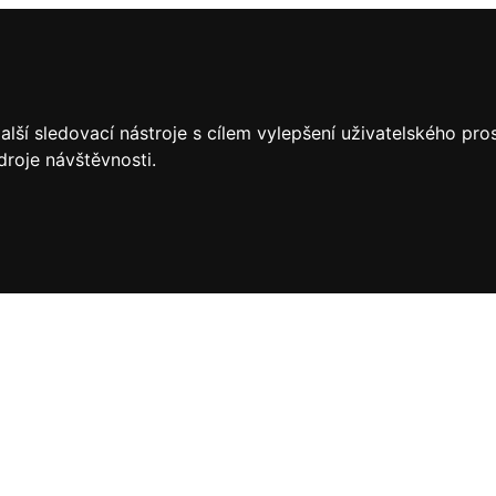
lší sledovací nástroje s cílem vylepšení uživatelského pr
droje návštěvnosti.