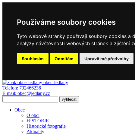
Používáme soubory cookies
Tyto webové stránky používají soubory cookies a da
analýzy návštěvnosti webových stránek a zjištění z
Souhlasím
Odmítám
Upravit mé předvolby
obec
Jedlany
Telefon:
732466236
E-mail:
obec@jedlany.cz
Obec
O obci
HISTORIE
Historické fotografie
Aktuality