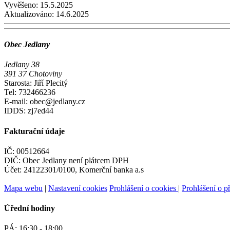
Vyvěšeno:
15.5.2025
Aktualizováno:
14.6.2025
Obec Jedlany
Jedlany 38
391 37 Chotoviny
Starosta: Jiří Plecitý
Tel: 732466236
E-mail: obec@jedlany.cz
IDDS: zj7ed44
Fakturační údaje
IČ: 00512664
DIČ: Obec Jedlany není plátcem DPH
Účet: 24122301/0100, Komerční banka a.s
Mapa webu
|
Nastavení cookies
Prohlášení o cookies
|
Prohlášení o př
Úřední hodiny
PÁ:
16:30 - 18:00