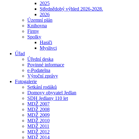
2025
Střednědobý výhled 2026-2028.
2026
Územní plán
Knihovna
Firmy
Spolky
Hasiči
Myslivci
Úřad
Úřední deska
Povinné informace
e-Podatelna
Výroční zprávy
Fotogalerie
Setkání rodáků
Domovy obyvatel Jedlan
SDH Jedlany 110 let
MDŽ 2007
MDŽ 2008
MDŽ 2009
MDŽ 2010
MDŽ 2011
MDŽ 2012
MDŽ 2014