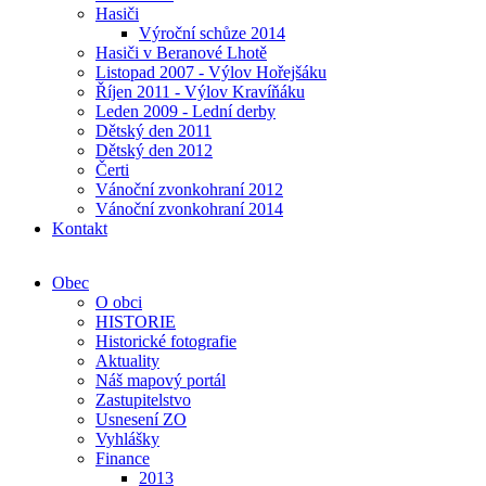
Hasiči
Výroční schůze 2014
Hasiči v Beranové Lhotě
Listopad 2007 - Výlov Hořejšáku
Říjen 2011 - Výlov Kravíňáku
Leden 2009 - Lední derby
Dětský den 2011
Dětský den 2012
Čerti
Vánoční zvonkohraní 2012
Vánoční zvonkohraní 2014
Kontakt
Obec
O obci
HISTORIE
Historické fotografie
Aktuality
Náš mapový portál
Zastupitelstvo
Usnesení ZO
Vyhlášky
Finance
2013