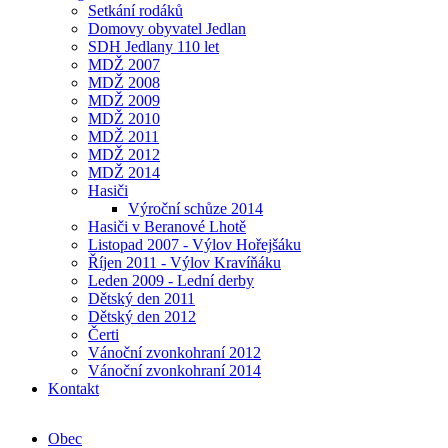
Setkání rodáků
Domovy obyvatel Jedlan
SDH Jedlany 110 let
MDŽ 2007
MDŽ 2008
MDŽ 2009
MDŽ 2010
MDŽ 2011
MDŽ 2012
MDŽ 2014
Hasiči
Výroční schůze 2014
Hasiči v Beranové Lhotě
Listopad 2007 - Výlov Hořejšáku
Říjen 2011 - Výlov Kravíňáku
Leden 2009 - Lední derby
Dětský den 2011
Dětský den 2012
Čerti
Vánoční zvonkohraní 2012
Vánoční zvonkohraní 2014
Kontakt
Obec