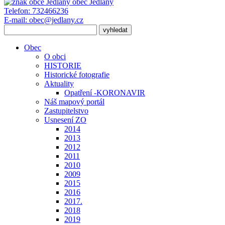
obec
Jedlany
Telefon:
732466236
E-mail:
obec@jedlany.cz
Obec
O obci
HISTORIE
Historické fotografie
Aktuality
Opatření -KORONAVIR
Náš mapový portál
Zastupitelstvo
Usnesení ZO
2014
2013
2012
2011
2010
2009
2015
2016
2017.
2018
2019