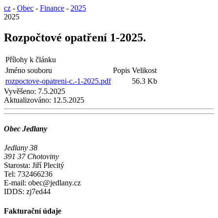
cz
-
Obec
-
Finance
-
2025
2025
Rozpočtové opatření 1-2025.
Přílohy k článku
Jméno souboru
Popis
Velikost
rozpoctove-opatreni-c.-1-2025.pdf
56.3 Kb
Vyvěšeno:
7.5.2025
Aktualizováno:
12.5.2025
Obec Jedlany
Jedlany 38
391 37 Chotoviny
Starosta: Jiří Plecitý
Tel: 732466236
E-mail: obec@jedlany.cz
IDDS: zj7ed44
Fakturační údaje