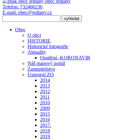
obec
Jedlany
Telefon:
732466236
E-mail:
obec@jedlany.cz
Obec
O obci
HISTORIE
Historické fotografie
Aktuality
Opatření -KORONAVIR
Náš mapový portál
Zastupitelstvo
Usnesení ZO
2014
2013
2012
2011
2010
2009
2015
2016
2017.
2018
2019