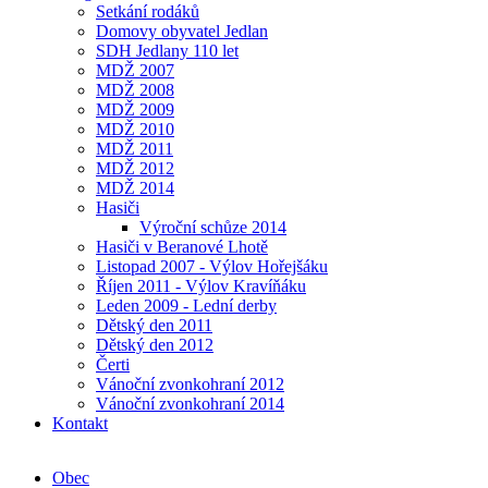
Setkání rodáků
Domovy obyvatel Jedlan
SDH Jedlany 110 let
MDŽ 2007
MDŽ 2008
MDŽ 2009
MDŽ 2010
MDŽ 2011
MDŽ 2012
MDŽ 2014
Hasiči
Výroční schůze 2014
Hasiči v Beranové Lhotě
Listopad 2007 - Výlov Hořejšáku
Říjen 2011 - Výlov Kravíňáku
Leden 2009 - Lední derby
Dětský den 2011
Dětský den 2012
Čerti
Vánoční zvonkohraní 2012
Vánoční zvonkohraní 2014
Kontakt
Obec