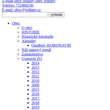
obec
Jedlany
Telefon:
732466236
E-mail:
obec@jedlany.cz
Obec
O obci
HISTORIE
Historické fotografie
Aktuality
Opatření -KORONAVIR
Náš mapový portál
Zastupitelstvo
Usnesení ZO
2014
2013
2012
2011
2010
2009
2015
2016
2017.
2018
2019