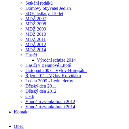
Setkání rodáků
Domovy obyvatel Jedlan
SDH Jedlany 110 let
MDŽ 2007
MDŽ 2008
MDŽ 2009
MDŽ 2010
MDŽ 2011
MDŽ 2012
MDŽ 2014
Hasiči
Výroční schůze 2014
Hasiči v Beranové Lhotě
Listopad 2007 - Výlov Hořejšáku
Říjen 2011 - Výlov Kravíňáku
Leden 2009 - Lední derby
Dětský den 2011
Dětský den 2012
Čerti
Vánoční zvonkohraní 2012
Vánoční zvonkohraní 2014
Kontakt
Obec