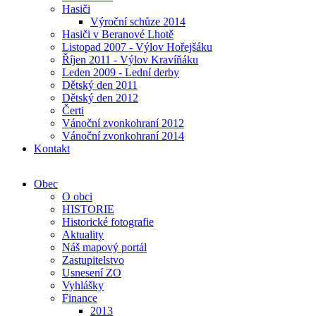
Hasiči
Výroční schůze 2014
Hasiči v Beranové Lhotě
Listopad 2007 - Výlov Hořejšáku
Říjen 2011 - Výlov Kravíňáku
Leden 2009 - Lední derby
Dětský den 2011
Dětský den 2012
Čerti
Vánoční zvonkohraní 2012
Vánoční zvonkohraní 2014
Kontakt
Obec
O obci
HISTORIE
Historické fotografie
Aktuality
Náš mapový portál
Zastupitelstvo
Usnesení ZO
Vyhlášky
Finance
2013