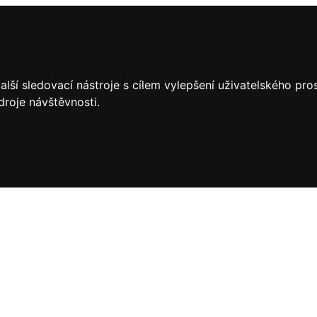
lší sledovací nástroje s cílem vylepšení uživatelského pr
droje návštěvnosti.