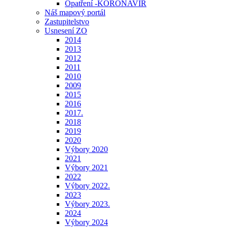
Opatření -KORONAVIR
Náš mapový portál
Zastupitelstvo
Usnesení ZO
2014
2013
2012
2011
2010
2009
2015
2016
2017.
2018
2019
2020
Výbory 2020
2021
Výbory 2021
2022
Výbory 2022.
2023
Výbory 2023.
2024
Výbory 2024