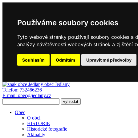
Používáme soubory cookies
Tyto webové stránky používají soubory cookies a da
analýzy návštěvnosti webových stránek a zjištění z
Souhlasím
Odmítám
Upravit mé předvolby
obec
Jedlany
Telefon:
732466236
E-mail:
obec@jedlany.cz
Obec
O obci
HISTORIE
Historické fotografie
Aktuality