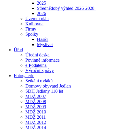
2025
Střednědobý výhled 2026-2028.
2026
Územní plán
Knihovna
Firmy
Spolky
Hasiči
Myslivci
Úřad
Úřední deska
Povinné informace
e-Podatelna
Výroční zprávy
Fotogalerie
Setkání rodáků
Domovy obyvatel Jedlan
SDH Jedlany 110 let
MDŽ 2007
MDŽ 2008
MDŽ 2009
MDŽ 2010
MDŽ 2011
MDŽ 2012
MDŽ 2014