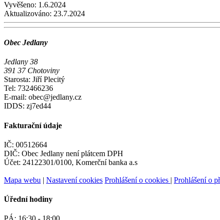
Vyvěšeno:
1.6.2024
Aktualizováno:
23.7.2024
Obec Jedlany
Jedlany 38
391 37 Chotoviny
Starosta: Jiří Plecitý
Tel: 732466236
E-mail: obec@jedlany.cz
IDDS: zj7ed44
Fakturační údaje
IČ: 00512664
DIČ: Obec Jedlany není plátcem DPH
Účet: 24122301/0100, Komerční banka a.s
Mapa webu
|
Nastavení cookies
Prohlášení o cookies
|
Prohlášení o př
Úřední hodiny
PÁ:
16:30 - 18:00