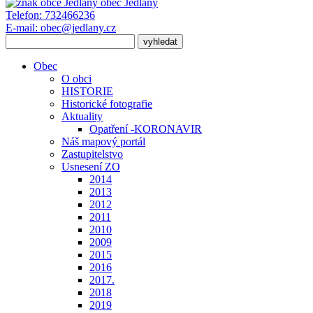
obec
Jedlany
Telefon:
732466236
E-mail:
obec@jedlany.cz
Obec
O obci
HISTORIE
Historické fotografie
Aktuality
Opatření -KORONAVIR
Náš mapový portál
Zastupitelstvo
Usnesení ZO
2014
2013
2012
2011
2010
2009
2015
2016
2017.
2018
2019