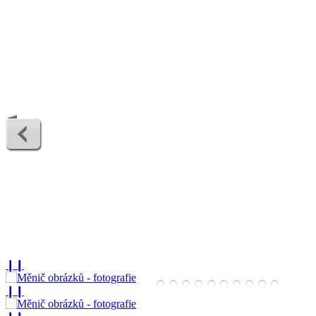
❙❙
❙❙