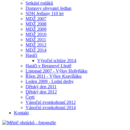
Setkání rodáků
Domovy obyvatel Jedlan
SDH Jedlany 110 let
MDŽ 2007
MDŽ 2008
MDŽ 2009
MDŽ 2010
MDŽ 2011
MDŽ 2012
MDŽ 2014
Hasiči
Výroční schůze 2014
Hasiči v Beranové Lhotě
Listopad 2007 - Výlov Hořejšáku
Říjen 2011 - Výlov Kravíňáku
Leden 2009 - Lední derby
Dětský den 2011
Dětský den 2012
Čerti
Vánoční zvonkohraní 2012
Vánoční zvonkohraní 2014
Kontakt