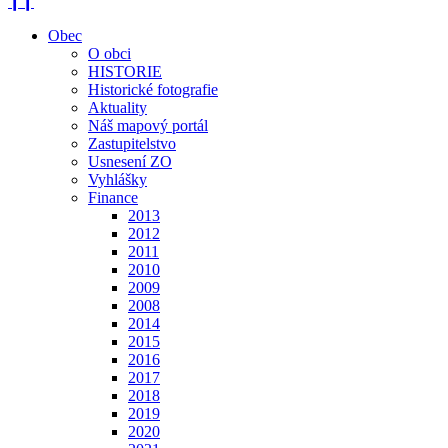
❙❙
Obec
O obci
HISTORIE
Historické fotografie
Aktuality
Náš mapový portál
Zastupitelstvo
Usnesení ZO
Vyhlášky
Finance
2013
2012
2011
2010
2009
2008
2014
2015
2016
2017
2018
2019
2020