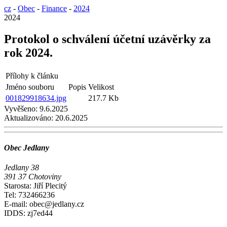
cz
-
Obec
-
Finance
-
2024
2024
Protokol o schválení účetní uzávěrky za
rok 2024.
Přílohy k článku
Jméno souboru
Popis
Velikost
001829918634.jpg
217.7 Kb
Vyvěšeno:
9.6.2025
Aktualizováno:
20.6.2025
Obec Jedlany
Jedlany 38
391 37 Chotoviny
Starosta: Jiří Plecitý
Tel: 732466236
E-mail: obec@jedlany.cz
IDDS: zj7ed44