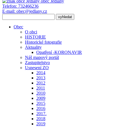
obec
Jedlany
Telefon:
732466236
E-mail:
obec@jedlany.cz
Obec
O obci
HISTORIE
Historické fotografie
Aktuality
Opatření -KORONAVIR
Náš mapový portál
Zastupitelstvo
Usnesení ZO
2014
2013
2012
2011
2010
2009
2015
2016
2017.
2018
2019