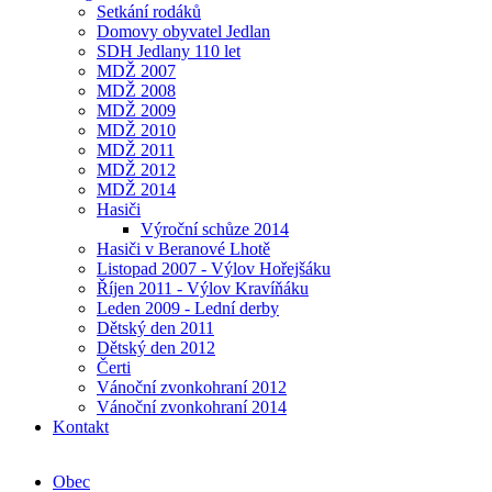
Setkání rodáků
Domovy obyvatel Jedlan
SDH Jedlany 110 let
MDŽ 2007
MDŽ 2008
MDŽ 2009
MDŽ 2010
MDŽ 2011
MDŽ 2012
MDŽ 2014
Hasiči
Výroční schůze 2014
Hasiči v Beranové Lhotě
Listopad 2007 - Výlov Hořejšáku
Říjen 2011 - Výlov Kravíňáku
Leden 2009 - Lední derby
Dětský den 2011
Dětský den 2012
Čerti
Vánoční zvonkohraní 2012
Vánoční zvonkohraní 2014
Kontakt
Obec