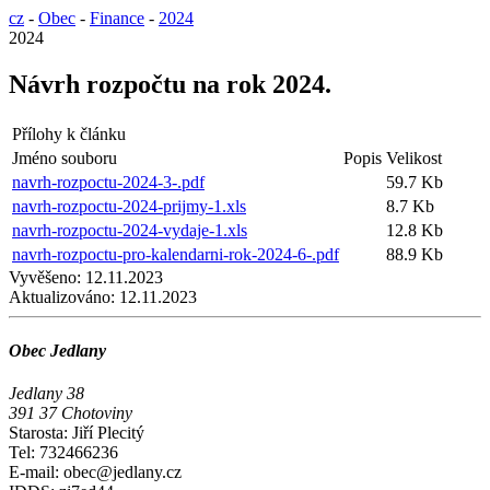
cz
-
Obec
-
Finance
-
2024
2024
Návrh rozpočtu na rok 2024.
Přílohy k článku
Jméno souboru
Popis
Velikost
navrh-rozpoctu-2024-3-.pdf
59.7 Kb
navrh-rozpoctu-2024-prijmy-1.xls
8.7 Kb
navrh-rozpoctu-2024-vydaje-1.xls
12.8 Kb
navrh-rozpoctu-pro-kalendarni-rok-2024-6-.pdf
88.9 Kb
Vyvěšeno:
12.11.2023
Aktualizováno:
12.11.2023
Obec Jedlany
Jedlany 38
391 37 Chotoviny
Starosta: Jiří Plecitý
Tel: 732466236
E-mail: obec@jedlany.cz