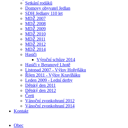
Setkání rodáků
Domovy obyvatel Jedlan
SDH Jedlany 110 let
MDŽ 2007
MDŽ 2008
MDŽ 2009
MDŽ 2010
MDŽ 2011
MDŽ 2012
MDŽ 2014
Hasiči
Výroční schůze 2014
Hasiči v Beranové Lhotě
Listopad 2007 - Výlov Hořejšáku
Říjen 2011 - Výlov Kravíňáku
Leden 2009 - Lední derby
Dětský den 2011
Dětský den 2012
Čerti
Vánoční zvonkohraní 2012
Vánoční zvonkohraní 2014
Kontakt
Obec