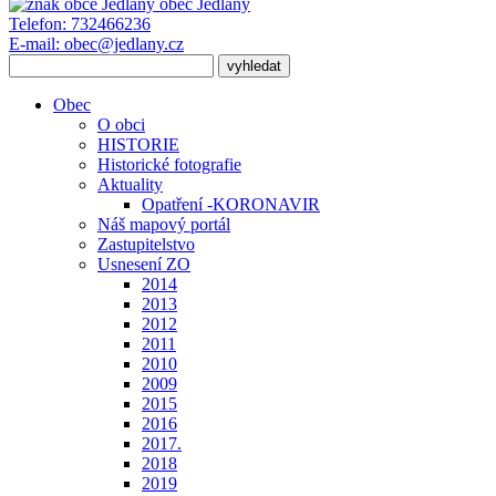
obec
Jedlany
Telefon:
732466236
E-mail:
obec@jedlany.cz
Obec
O obci
HISTORIE
Historické fotografie
Aktuality
Opatření -KORONAVIR
Náš mapový portál
Zastupitelstvo
Usnesení ZO
2014
2013
2012
2011
2010
2009
2015
2016
2017.
2018
2019