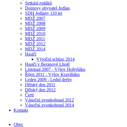
Setkání rodáků
Domovy obyvatel Jedlan
SDH Jedlany 110 let
MDŽ 2007
MDŽ 2008
MDŽ 2009
MDŽ 2010
MDŽ 2011
MDŽ 2012
MDŽ 2014
Hasiči
Výroční schůze 2014
Hasiči v Beranové Lhotě
Listopad 2007 - Výlov Hořejšáku
Říjen 2011 - Výlov Kravíňáku
Leden 2009 - Lední derby
Dětský den 2011
Dětský den 2012
Čerti
Vánoční zvonkohraní 2012
Vánoční zvonkohraní 2014
Kontakt
Obec