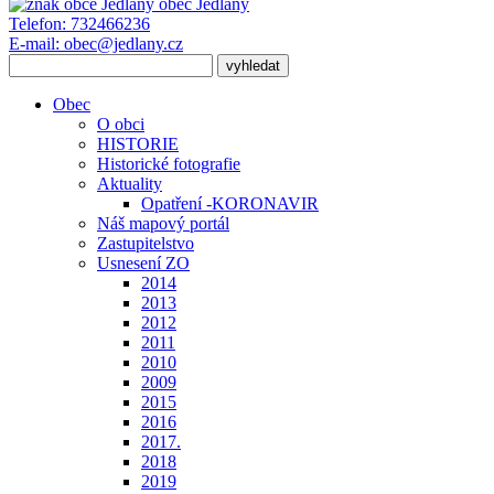
obec
Jedlany
Telefon:
732466236
E-mail:
obec@jedlany.cz
Obec
O obci
HISTORIE
Historické fotografie
Aktuality
Opatření -KORONAVIR
Náš mapový portál
Zastupitelstvo
Usnesení ZO
2014
2013
2012
2011
2010
2009
2015
2016
2017.
2018
2019