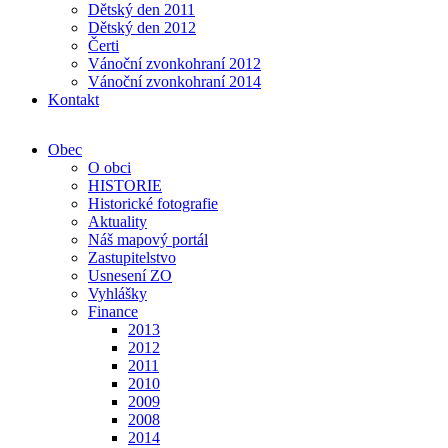
Dětský den 2011
Dětský den 2012
Čerti
Vánoční zvonkohraní 2012
Vánoční zvonkohraní 2014
Kontakt
Obec
O obci
HISTORIE
Historické fotografie
Aktuality
Náš mapový portál
Zastupitelstvo
Usnesení ZO
Vyhlášky
Finance
2013
2012
2011
2010
2009
2008
2014