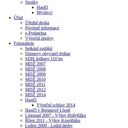
Spolky
Hasiči
Myslivci
Úřad
Úřední deska
Povinné informace
e-Podatelna
Výroční zprávy
Fotogalerie
Setkání rodáků
Domovy obyvatel Jedlan
SDH Jedlany 110 let
MDŽ 2007
MDŽ 2008
MDŽ 2009
MDŽ 2010
MDŽ 2011
MDŽ 2012
MDŽ 2014
Hasiči
Výroční schůze 2014
Hasiči v Beranové Lhotě
Listopad 2007 - Výlov Hořejšáku
Říjen 2011 - Výlov Kravíňáku
Leden 2009 - Lední derby