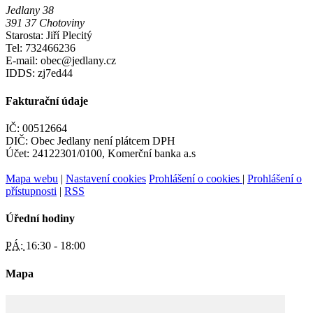
Jedlany 38
391 37 Chotoviny
Starosta: Jiří Plecitý
Tel: 732466236
E-mail: obec@jedlany.cz
IDDS: zj7ed44
Fakturační údaje
IČ: 00512664
DIČ: Obec Jedlany není plátcem DPH
Účet: 24122301/0100, Komerční banka a.s
Mapa webu
|
Nastavení cookies
Prohlášení o cookies
|
Prohlášení o
přístupnosti
|
RSS
Úřední hodiny
PÁ:
16:30 - 18:00
Mapa