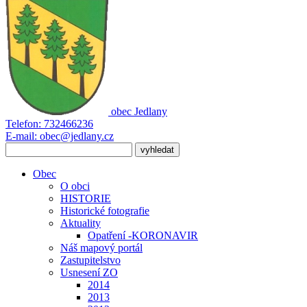
obec
Jedlany
Telefon:
732466236
E-mail:
obec@jedlany.cz
Obec
O obci
HISTORIE
Historické fotografie
Aktuality
Opatření -KORONAVIR
Náš mapový portál
Zastupitelstvo
Usnesení ZO
2014
2013