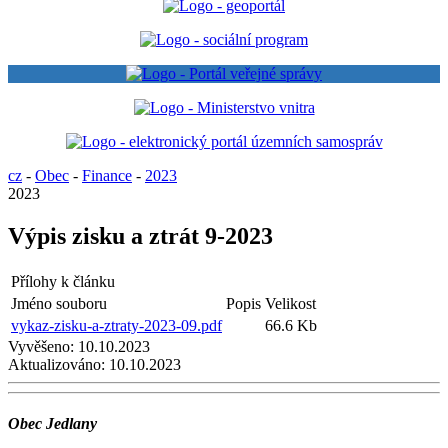
cz
-
Obec
-
Finance
-
2023
2023
Výpis zisku a ztrát 9-2023
Přílohy k článku
Jméno souboru
Popis
Velikost
vykaz-zisku-a-ztraty-2023-09.pdf
66.6 Kb
Vyvěšeno:
10.10.2023
Aktualizováno:
10.10.2023
Obec Jedlany