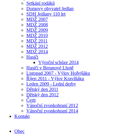
Setkání rodáků
Domovy obyvatel Jedlan
SDH Jedlany 110 let
MDŽ 2007
MDŽ 2008
MDŽ 2009
MDŽ 2010
MDŽ 2011
MDŽ 2012
MDŽ 2014
Hasiči
Výroční schůze 2014
Hasiči v Beranové Lhotě
Listopad 2007 - Výlov Hořejšáku
Říjen 2011 - Výlov Kravíňáku
Leden 2009 - Lední derby
Dětský den 2011
Dětský den 2012
Čerti
Vánoční zvonkohraní 2012
Vánoční zvonkohraní 2014
Kontakt
Obec