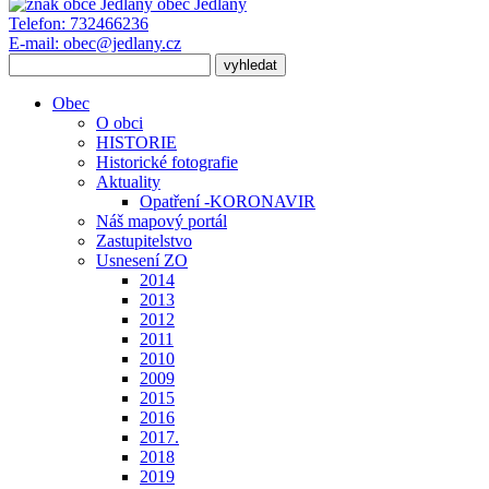
obec
Jedlany
Telefon:
732466236
E-mail:
obec@jedlany.cz
Obec
O obci
HISTORIE
Historické fotografie
Aktuality
Opatření -KORONAVIR
Náš mapový portál
Zastupitelstvo
Usnesení ZO
2014
2013
2012
2011
2010
2009
2015
2016
2017.
2018
2019