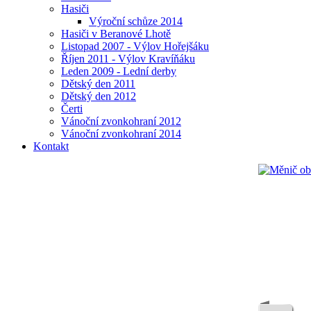
Hasiči
Výroční schůze 2014
Hasiči v Beranové Lhotě
Listopad 2007 - Výlov Hořejšáku
Říjen 2011 - Výlov Kravíňáku
Leden 2009 - Lední derby
Dětský den 2011
Dětský den 2012
Čerti
Vánoční zvonkohraní 2012
Vánoční zvonkohraní 2014
Kontakt