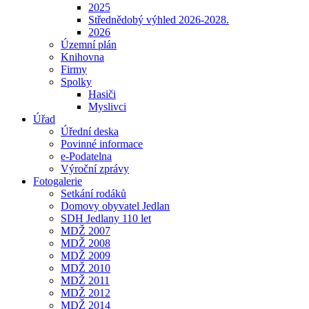
2025
Střednědobý výhled 2026-2028.
2026
Územní plán
Knihovna
Firmy
Spolky
Hasiči
Myslivci
Úřad
Úřední deska
Povinné informace
e-Podatelna
Výroční zprávy
Fotogalerie
Setkání rodáků
Domovy obyvatel Jedlan
SDH Jedlany 110 let
MDŽ 2007
MDŽ 2008
MDŽ 2009
MDŽ 2010
MDŽ 2011
MDŽ 2012
MDŽ 2014