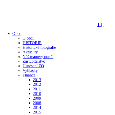
❙❙
Obec
O obci
HISTORIE
Historické fotografie
Aktuality
Náš mapový portál
Zastupitelstvo
Usnesení ZO
Vyhlášky
Finance
2013
2012
2011
2010
2009
2008
2014
2015