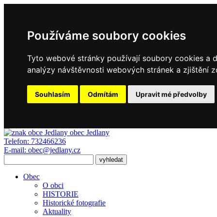
Používáme soubory cookies
Tyto webové stránky používají soubory cookies a da
analýzy návštěvnosti webových stránek a zjištění z
Souhlasím
Odmítám
Upravit mé předvolby
obec
Jedlany
Telefon:
732466236
E-mail:
obec@jedlany.cz
Obec
O obci
HISTORIE
Historické fotografie
Aktuality