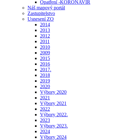
Opatření -KORONAVIR
Náš mapový portál
Zastupitelstvo
Usnesení ZO
2014
2013
2012
2011
2010
2009
2015
2016
2017.
2018
2019
2020
Výbory 2020
2021
Výbory 2021
2022
Výbory 2022.
2023
Výbory 2023.
2024
Výbory 2024