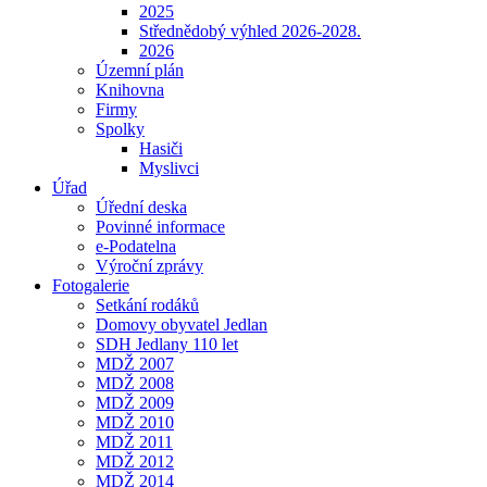
2025
Střednědobý výhled 2026-2028.
2026
Územní plán
Knihovna
Firmy
Spolky
Hasiči
Myslivci
Úřad
Úřední deska
Povinné informace
e-Podatelna
Výroční zprávy
Fotogalerie
Setkání rodáků
Domovy obyvatel Jedlan
SDH Jedlany 110 let
MDŽ 2007
MDŽ 2008
MDŽ 2009
MDŽ 2010
MDŽ 2011
MDŽ 2012
MDŽ 2014