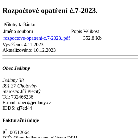
Rozpočtové opatření č.7-2023.
Přílohy k článku
Jméno souboru
Popis
Velikost
rozpoctove-opatreni-c.7-2023..pdf
352.8 Kb
Vyvěšeno:
4.11.2023
Aktualizováno:
10.12.2023
Obec Jedlany
Jedlany 38
391 37 Chotoviny
Starosta: Jiří Plecitý
Tel: 732466236
E-mail: obec@jedlany.cz
IDDS: zj7ed44
Fakturační údaje
IČ: 00512664
DIČ: Obec Jedlany není plátcem DPH