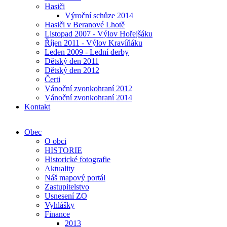
Hasiči
Výroční schůze 2014
Hasiči v Beranové Lhotě
Listopad 2007 - Výlov Hořejšáku
Říjen 2011 - Výlov Kravíňáku
Leden 2009 - Lední derby
Dětský den 2011
Dětský den 2012
Čerti
Vánoční zvonkohraní 2012
Vánoční zvonkohraní 2014
Kontakt
Obec
O obci
HISTORIE
Historické fotografie
Aktuality
Náš mapový portál
Zastupitelstvo
Usnesení ZO
Vyhlášky
Finance
2013