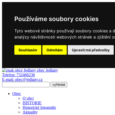
Používáme soubory cookies
Tyto webové stránky používají soubory cookies a da
analýzy návštěvnosti webových stránek a zjištění z
Souhlasím
Odmítám
Upravit mé předvolby
obec
Jedlany
Telefon:
732466236
E-mail:
obec@jedlany.cz
Obec
O obci
HISTORIE
Historické fotografie
Aktuality