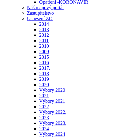
Opatření -KORONAVIR
Náš mapový portál
Zastupitelstvo
Usnesení ZO
2014
2013
2012
2011
2010
2009
2015
2016
2017.
2018
2019
2020
Výbory 2020
2021
Výbory 2021
2022
Výbory 2022.
2023
Výbory 2023.
2024
Výbory 2024