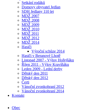
Setkání rodáků
Domovy obyvatel Jedlan
SDH Jedlany 110 let
MDŽ 2007
MDŽ 2008
MDŽ 2009
MDŽ 2010
MDŽ 2011
MDŽ 2012
MDŽ 2014
Hasiči
Výroční schůze 2014
Hasiči v Beranové Lhotě
Listopad 2007 - Výlov Hořejšáku
Říjen 2011 - Výlov Kravíňáku
Leden 2009 - Lední derby
Dětský den 2011
Dětský den 2012
Čerti
Vánoční zvonkohraní 2012
Vánoční zvonkohraní 2014
Kontakt
Obec