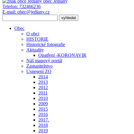
obec
Jedlany
Telefon:
732466236
E-mail:
obec@jedlany.cz
Obec
O obci
HISTORIE
Historické fotografie
Aktuality
Opatření -KORONAVIR
Náš mapový portál
Zastupitelstvo
Usnesení ZO
2014
2013
2012
2011
2010
2009
2015
2016
2017.
2018
2019