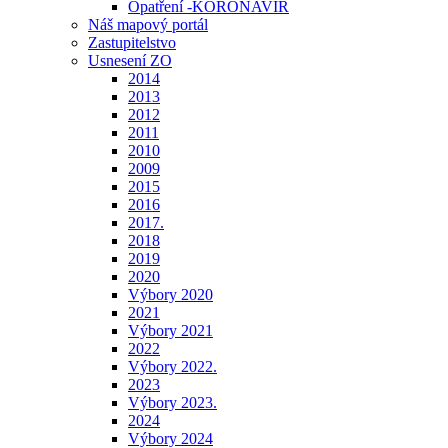
Opatření -KORONAVIR
Náš mapový portál
Zastupitelstvo
Usnesení ZO
2014
2013
2012
2011
2010
2009
2015
2016
2017.
2018
2019
2020
Výbory 2020
2021
Výbory 2021
2022
Výbory 2022.
2023
Výbory 2023.
2024
Výbory 2024