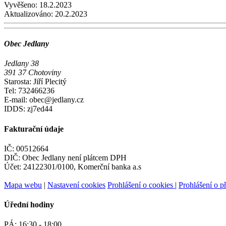
Vyvěšeno:
18.2.2023
Aktualizováno:
20.2.2023
Obec Jedlany
Jedlany 38
391 37 Chotoviny
Starosta: Jiří Plecitý
Tel: 732466236
E-mail: obec@jedlany.cz
IDDS: zj7ed44
Fakturační údaje
IČ: 00512664
DIČ: Obec Jedlany není plátcem DPH
Účet: 24122301/0100, Komerční banka a.s
Mapa webu
|
Nastavení cookies
Prohlášení o cookies
|
Prohlášení o př
Úřední hodiny
PÁ:
16:30 - 18:00