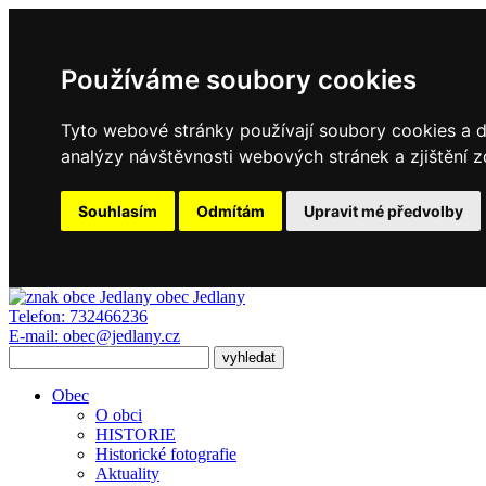
Používáme soubory cookies
Tyto webové stránky používají soubory cookies a da
analýzy návštěvnosti webových stránek a zjištění z
Souhlasím
Odmítám
Upravit mé předvolby
obec
Jedlany
Telefon:
732466236
E-mail:
obec@jedlany.cz
Obec
O obci
HISTORIE
Historické fotografie
Aktuality