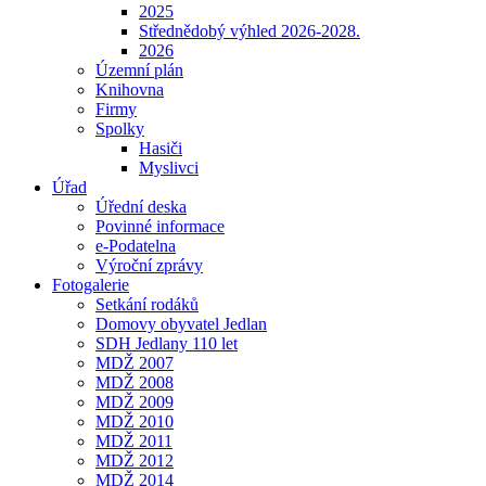
2025
Střednědobý výhled 2026-2028.
2026
Územní plán
Knihovna
Firmy
Spolky
Hasiči
Myslivci
Úřad
Úřední deska
Povinné informace
e-Podatelna
Výroční zprávy
Fotogalerie
Setkání rodáků
Domovy obyvatel Jedlan
SDH Jedlany 110 let
MDŽ 2007
MDŽ 2008
MDŽ 2009
MDŽ 2010
MDŽ 2011
MDŽ 2012
MDŽ 2014