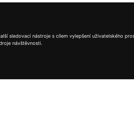
lší sledovací nástroje s cílem vylepšení uživatelského pr
droje návštěvnosti.