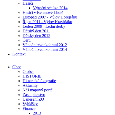
Hasiči
Výroční schůze 2014
Hasiči v Beranové Lhotě
Listopad 2007 - Výlov Hořejšáku
Říjen 2011 - Výlov Kravíňáku
Leden 2009 - Lední derby
Dětský den 2011
Dětský den 2012
Čerti
Vánoční zvonkohraní 2012
Vánoční zvonkohraní 2014
Kontakt
Obec
O obci
HISTORIE
Historické fotografie
Aktuality
Náš mapový portál
Zastupitelstvo
Usnesení ZO
Vyhlášky
Finance
2013