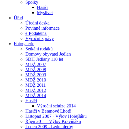
Spolky
Hasiči
Myslivci
Úřad
Úřední deska
Povinné informace
e-Podatelna
Výroční zprávy
Fotogalerie
Setkání rodáků
Domovy obyvatel Jedlan
SDH Jedlany 110 let
MDŽ 2007
MDŽ 2008
MDŽ 2009
MDŽ 2010
MDŽ 2011
MDŽ 2012
MDŽ 2014
Hasiči
Výroční schůze 2014
Hasiči v Beranové Lhotě
Listopad 2007 - Výlov Hořejšáku
Říjen 2011 - Výlov Kravíňáku
Leden 2009 - Lední derby