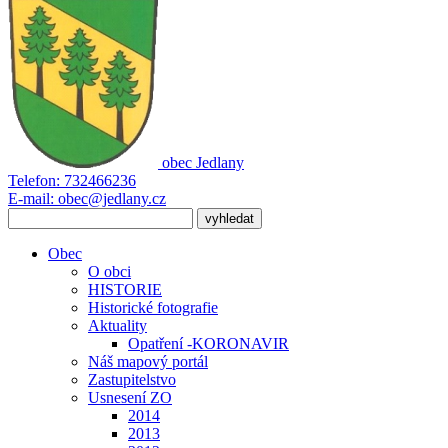
obec
Jedlany
Telefon:
732466236
E-mail:
obec@jedlany.cz
Obec
O obci
HISTORIE
Historické fotografie
Aktuality
Opatření -KORONAVIR
Náš mapový portál
Zastupitelstvo
Usnesení ZO
2014
2013