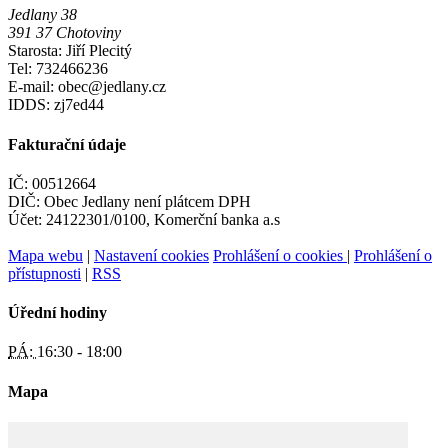
Jedlany 38
391 37 Chotoviny
Starosta: Jiří Plecitý
Tel: 732466236
E-mail: obec@jedlany.cz
IDDS: zj7ed44
Fakturační údaje
IČ: 00512664
DIČ: Obec Jedlany není plátcem DPH
Účet: 24122301/0100, Komerční banka a.s
Mapa webu
|
Nastavení cookies
Prohlášení o cookies
|
Prohlášení o
přístupnosti
|
RSS
Úřední hodiny
PÁ:
16:30 - 18:00
Mapa