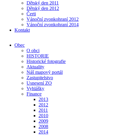
Dětský den 2011
Dětský den 2012
Čerti
Vánoční zvonkohraní 2012
Vánoční zvonkohraní 2014
Kontakt
Obec
O obci
HISTORIE
Historické fotografie
Aktuality
Náš mapový portál
Zastupitelstvo
Usnesení ZO
Vyhlášky
Finance
2013
2012
2011
2010
2009
2008
2014