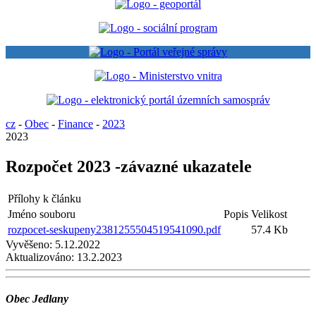
cz
-
Obec
-
Finance
-
2023
2023
Rozpočet 2023 -závazné ukazatele
Přílohy k článku
Jméno souboru
Popis
Velikost
rozpocet-seskupeny2381255504519541090.pdf
57.4 Kb
Vyvěšeno:
5.12.2022
Aktualizováno:
13.2.2023
Obec Jedlany