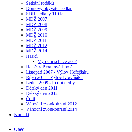
Setkání rodáků
Domovy obyvatel Jedlan
SDH Jedlany 110 let
MDŽ 2007
MDŽ 2008
MDŽ 2009
MDŽ 2010
MDŽ 2011
MDŽ 2012
MDŽ 2014
Hasiči
Výroční schůze 2014
Hasiči v Beranové Lhotě
Listopad 2007 - Výlov Hořejšáku
Říjen 2011 - Výlov Kravíňáku
Leden 2009 - Lední derby
Dětský den 2011
Dětský den 2012
Čerti
Vánoční zvonkohraní 2012
Vánoční zvonkohraní 2014
Kontakt
Obec