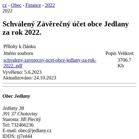
cz
-
Obec
-
Finance
-
2022
2022
Schválený Závěrečný účet obce Jedlany
za rok 2022.
Přílohy k článku
Jméno souboru
Popis
Velikost
schvaleny-zaverecny-ucet-obce-jedlany-za-rok-
3706.7
2022..pdf
Kb
Vyvěšeno:
5.6.2023
Aktualizováno:
24.10.2023
Obec Jedlany
Jedlany 38
391 37 Chotoviny
Starosta: Jiří Plecitý
Tel: 732466236
E-mail: obec@jedlany.cz
IDDS: zj7ed44