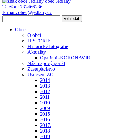
obec
Jedlany
Telefon:
732466236
E-mail:
obec@jedlany.cz
Obec
O obci
HISTORIE
Historické fotografie
Aktuality
Opatření -KORONAVIR
Náš mapový portál
Zastupitelstvo
Usnesení ZO
2014
2013
2012
2011
2010
2009
2015
2016
2017.
2018
2019