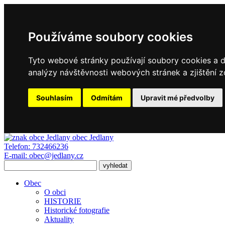
Používáme soubory cookies
Tyto webové stránky používají soubory cookies a da
analýzy návštěvnosti webových stránek a zjištění z
Souhlasím
Odmítám
Upravit mé předvolby
obec
Jedlany
Telefon:
732466236
E-mail:
obec@jedlany.cz
Obec
O obci
HISTORIE
Historické fotografie
Aktuality