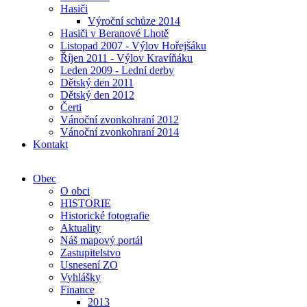
Hasiči
Výroční schůze 2014
Hasiči v Beranové Lhotě
Listopad 2007 - Výlov Hořejšáku
Říjen 2011 - Výlov Kravíňáku
Leden 2009 - Lední derby
Dětský den 2011
Dětský den 2012
Čerti
Vánoční zvonkohraní 2012
Vánoční zvonkohraní 2014
Kontakt
Obec
O obci
HISTORIE
Historické fotografie
Aktuality
Náš mapový portál
Zastupitelstvo
Usnesení ZO
Vyhlášky
Finance
2013