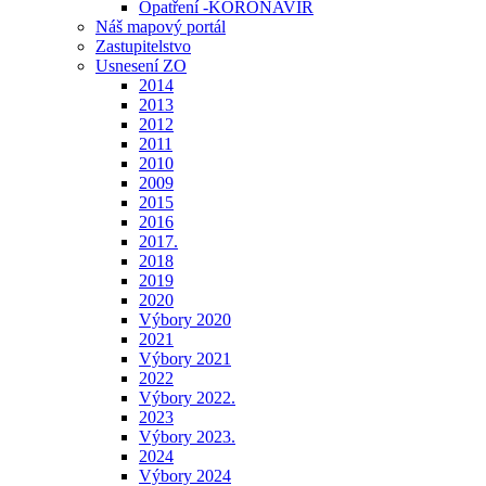
Opatření -KORONAVIR
Náš mapový portál
Zastupitelstvo
Usnesení ZO
2014
2013
2012
2011
2010
2009
2015
2016
2017.
2018
2019
2020
Výbory 2020
2021
Výbory 2021
2022
Výbory 2022.
2023
Výbory 2023.
2024
Výbory 2024