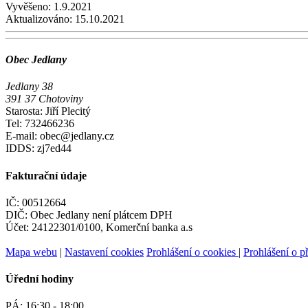
Vyvěšeno:
1.9.2021
Aktualizováno:
15.10.2021
Obec Jedlany
Jedlany 38
391 37 Chotoviny
Starosta: Jiří Plecitý
Tel: 732466236
E-mail: obec@jedlany.cz
IDDS: zj7ed44
Fakturační údaje
IČ: 00512664
DIČ: Obec Jedlany není plátcem DPH
Účet: 24122301/0100, Komerční banka a.s
Mapa webu
|
Nastavení cookies
Prohlášení o cookies
|
Prohlášení o př
Úřední hodiny
PÁ:
16:30 - 18:00