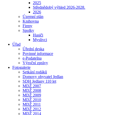
2025
Střednědobý výhled 2026-2028.
2026
Územní plán
Knihovna
Firmy
Spolky
Hasiči
Myslivci
Úřad
Úřední deska
Povinné informace
e-Podatelna
Výroční zprávy
Fotogalerie
Setkání rodáků
Domovy obyvatel Jedlan
SDH Jedlany 110 let
MDŽ 2007
MDŽ 2008
MDŽ 2009
MDŽ 2010
MDŽ 2011
MDŽ 2012
MDŽ 2014