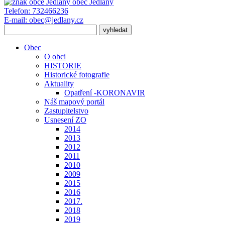
obec
Jedlany
Telefon:
732466236
E-mail:
obec@jedlany.cz
Obec
O obci
HISTORIE
Historické fotografie
Aktuality
Opatření -KORONAVIR
Náš mapový portál
Zastupitelstvo
Usnesení ZO
2014
2013
2012
2011
2010
2009
2015
2016
2017.
2018
2019