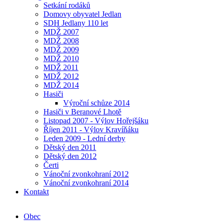
Setkání rodáků
Domovy obyvatel Jedlan
SDH Jedlany 110 let
MDŽ 2007
MDŽ 2008
MDŽ 2009
MDŽ 2010
MDŽ 2011
MDŽ 2012
MDŽ 2014
Hasiči
Výroční schůze 2014
Hasiči v Beranové Lhotě
Listopad 2007 - Výlov Hořejšáku
Říjen 2011 - Výlov Kravíňáku
Leden 2009 - Lední derby
Dětský den 2011
Dětský den 2012
Čerti
Vánoční zvonkohraní 2012
Vánoční zvonkohraní 2014
Kontakt
Obec