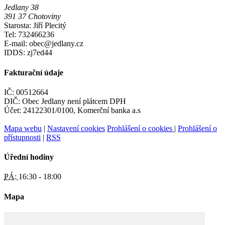
Jedlany 38
391 37 Chotoviny
Starosta: Jiří Plecitý
Tel: 732466236
E-mail: obec@jedlany.cz
IDDS: zj7ed44
Fakturační údaje
IČ: 00512664
DIČ: Obec Jedlany není plátcem DPH
Účet: 24122301/0100, Komerční banka a.s
Mapa webu
|
Nastavení cookies
Prohlášení o cookies
|
Prohlášení o
přístupnosti
|
RSS
Úřední hodiny
PÁ:
16:30 - 18:00
Mapa