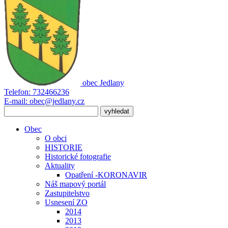
obec
Jedlany
Telefon:
732466236
E-mail:
obec@jedlany.cz
Obec
O obci
HISTORIE
Historické fotografie
Aktuality
Opatření -KORONAVIR
Náš mapový portál
Zastupitelstvo
Usnesení ZO
2014
2013