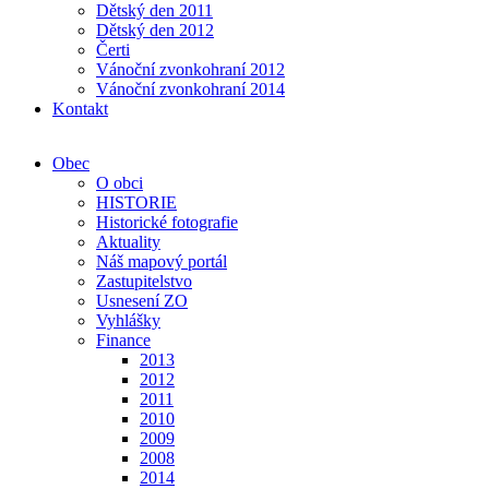
Dětský den 2011
Dětský den 2012
Čerti
Vánoční zvonkohraní 2012
Vánoční zvonkohraní 2014
Kontakt
Obec
O obci
HISTORIE
Historické fotografie
Aktuality
Náš mapový portál
Zastupitelstvo
Usnesení ZO
Vyhlášky
Finance
2013
2012
2011
2010
2009
2008
2014