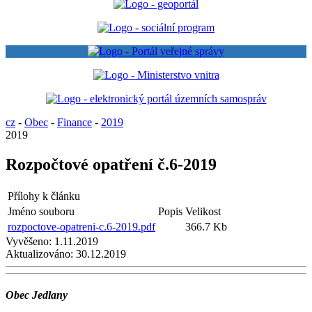
cz
-
Obec
-
Finance
-
2019
2019
Rozpočtové opatření č.6-2019
Přílohy k článku
Jméno souboru
Popis
Velikost
rozpoctove-opatreni-c.6-2019.pdf
366.7 Kb
Vyvěšeno:
1.11.2019
Aktualizováno:
30.12.2019
Obec Jedlany