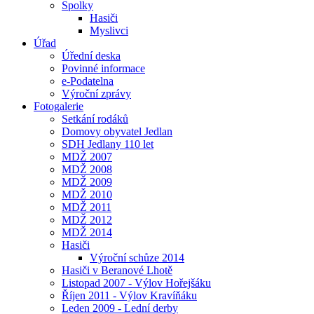
Spolky
Hasiči
Myslivci
Úřad
Úřední deska
Povinné informace
e-Podatelna
Výroční zprávy
Fotogalerie
Setkání rodáků
Domovy obyvatel Jedlan
SDH Jedlany 110 let
MDŽ 2007
MDŽ 2008
MDŽ 2009
MDŽ 2010
MDŽ 2011
MDŽ 2012
MDŽ 2014
Hasiči
Výroční schůze 2014
Hasiči v Beranové Lhotě
Listopad 2007 - Výlov Hořejšáku
Říjen 2011 - Výlov Kravíňáku
Leden 2009 - Lední derby