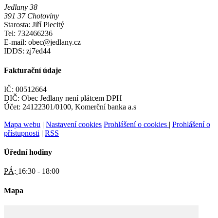
Jedlany 38
391 37 Chotoviny
Starosta: Jiří Plecitý
Tel: 732466236
E-mail: obec@jedlany.cz
IDDS: zj7ed44
Fakturační údaje
IČ: 00512664
DIČ: Obec Jedlany není plátcem DPH
Účet: 24122301/0100, Komerční banka a.s
Mapa webu
|
Nastavení cookies
Prohlášení o cookies
|
Prohlášení o
přístupnosti
|
RSS
Úřední hodiny
PÁ:
16:30 - 18:00
Mapa