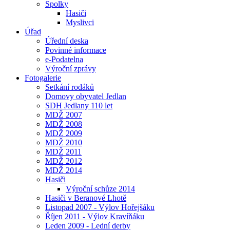
Spolky
Hasiči
Myslivci
Úřad
Úřední deska
Povinné informace
e-Podatelna
Výroční zprávy
Fotogalerie
Setkání rodáků
Domovy obyvatel Jedlan
SDH Jedlany 110 let
MDŽ 2007
MDŽ 2008
MDŽ 2009
MDŽ 2010
MDŽ 2011
MDŽ 2012
MDŽ 2014
Hasiči
Výroční schůze 2014
Hasiči v Beranové Lhotě
Listopad 2007 - Výlov Hořejšáku
Říjen 2011 - Výlov Kravíňáku
Leden 2009 - Lední derby