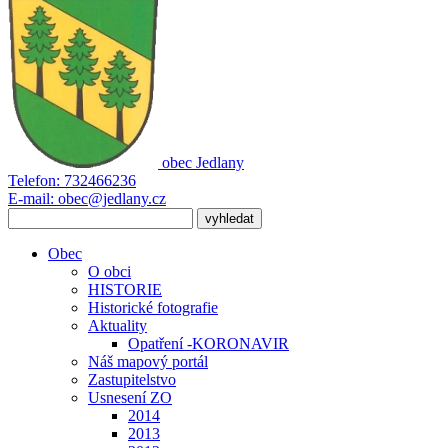
obec
Jedlany
Telefon:
732466236
E-mail:
obec@jedlany.cz
Obec
O obci
HISTORIE
Historické fotografie
Aktuality
Opatření -KORONAVIR
Náš mapový portál
Zastupitelstvo
Usnesení ZO
2014
2013