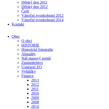
Dětský den 2011
Dětský den 2012
Čerti
Vánoční zvonkohraní 2012
Vánoční zvonkohraní 2014
Kontakt
Obec
O obci
HISTORIE
Historické fotografie
Aktuality
Náš mapový portál
Zastupitelstvo
Usnesení ZO
Vyhlášky
Finance
2013
2012
2011
2010
2009
2008
2014