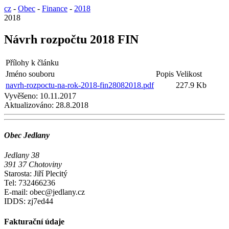
cz
-
Obec
-
Finance
-
2018
2018
Návrh rozpočtu 2018 FIN
Přílohy k článku
Jméno souboru
Popis
Velikost
navrh-rozpoctu-na-rok-2018-fin28082018.pdf
227.9 Kb
Vyvěšeno:
10.11.2017
Aktualizováno:
28.8.2018
Obec Jedlany
Jedlany 38
391 37 Chotoviny
Starosta: Jiří Plecitý
Tel: 732466236
E-mail: obec@jedlany.cz
IDDS: zj7ed44
Fakturační údaje