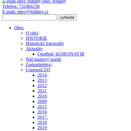
obec
Jedlany
Telefon:
732466236
E-mail:
obec@jedlany.cz
Obec
O obci
HISTORIE
Historické fotografie
Aktuality
Opatření -KORONAVIR
Náš mapový portál
Zastupitelstvo
Usnesení ZO
2014
2013
2012
2011
2010
2009
2015
2016
2017.
2018
2019