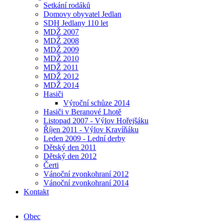
Setkání rodáků
Domovy obyvatel Jedlan
SDH Jedlany 110 let
MDŽ 2007
MDŽ 2008
MDŽ 2009
MDŽ 2010
MDŽ 2011
MDŽ 2012
MDŽ 2014
Hasiči
Výroční schůze 2014
Hasiči v Beranové Lhotě
Listopad 2007 - Výlov Hořejšáku
Říjen 2011 - Výlov Kravíňáku
Leden 2009 - Lední derby
Dětský den 2011
Dětský den 2012
Čerti
Vánoční zvonkohraní 2012
Vánoční zvonkohraní 2014
Kontakt
Obec