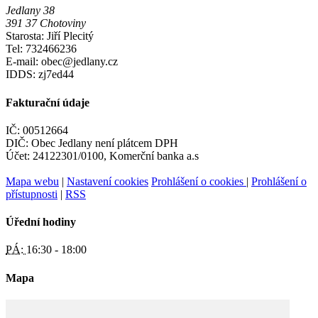
Jedlany 38
391 37 Chotoviny
Starosta: Jiří Plecitý
Tel: 732466236
E-mail: obec@jedlany.cz
IDDS: zj7ed44
Fakturační údaje
IČ: 00512664
DIČ: Obec Jedlany není plátcem DPH
Účet: 24122301/0100, Komerční banka a.s
Mapa webu
|
Nastavení cookies
Prohlášení o cookies
|
Prohlášení o
přístupnosti
|
RSS
Úřední hodiny
PÁ:
16:30 - 18:00
Mapa