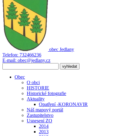
obec
Jedlany
Telefon:
732466236
E-mail:
obec@jedlany.cz
Obec
O obci
HISTORIE
Historické fotografie
Aktuality
Opatření -KORONAVIR
Náš mapový portál
Zastupitelstvo
Usnesení ZO
2014
2013