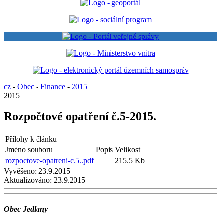
cz
-
Obec
-
Finance
-
2015
2015
Rozpočtové opatření č.5-2015.
Přílohy k článku
Jméno souboru
Popis
Velikost
rozpoctove-opatreni-c.5..pdf
215.5 Kb
Vyvěšeno:
23.9.2015
Aktualizováno:
23.9.2015
Obec Jedlany