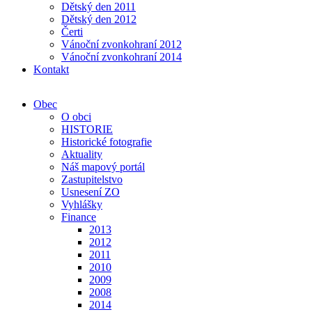
Dětský den 2011
Dětský den 2012
Čerti
Vánoční zvonkohraní 2012
Vánoční zvonkohraní 2014
Kontakt
Obec
O obci
HISTORIE
Historické fotografie
Aktuality
Náš mapový portál
Zastupitelstvo
Usnesení ZO
Vyhlášky
Finance
2013
2012
2011
2010
2009
2008
2014