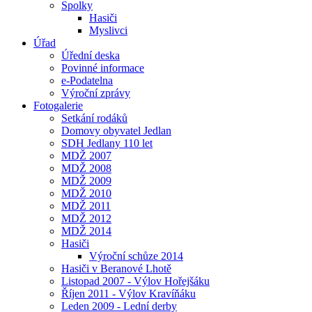
Spolky
Hasiči
Myslivci
Úřad
Úřední deska
Povinné informace
e-Podatelna
Výroční zprávy
Fotogalerie
Setkání rodáků
Domovy obyvatel Jedlan
SDH Jedlany 110 let
MDŽ 2007
MDŽ 2008
MDŽ 2009
MDŽ 2010
MDŽ 2011
MDŽ 2012
MDŽ 2014
Hasiči
Výroční schůze 2014
Hasiči v Beranové Lhotě
Listopad 2007 - Výlov Hořejšáku
Říjen 2011 - Výlov Kravíňáku
Leden 2009 - Lední derby