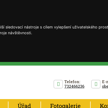
ší sledovací nástroje s cílem vylepšení uživatelského pro
roje návštěvnosti.
Telefon:
E-m
732466236
ob
Úřad
Fotogalerie
Ko