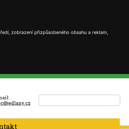
středí, zobrazení přizpůsobeného obsahu a reklam,
ail:
ec@jedlany.cz
ntakt