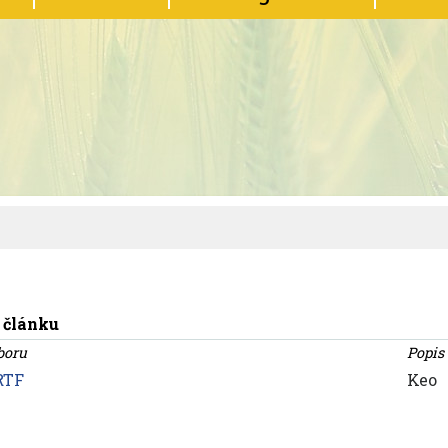
 článku
boru
Popis
RTF
Keo